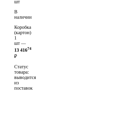
шт
В
наличии
Коробка
(картон)
1
шт —
74
13 416
₽
Статус
товара:
выводится
из
поставок