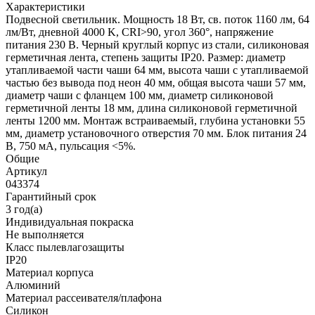
Характеристики
Подвесной светильник. Мощность 18 Вт, св. поток 1160 лм, 64
лм/Вт, дневной 4000 K, CRI>90, угол 360°, напряжение
питания 230 В. Черный круглый корпус из стали, силиконовая
герметичная лента, степень защиты IP20. Размер: диаметр
утапливаемой части чаши 64 мм, высота чаши с утапливаемой
частью без вывода под неон 40 мм, общая высота чаши 57 мм,
диаметр чаши с фланцем 100 мм, диаметр силиконовой
герметичной ленты 18 мм, длина силиконовой герметичной
ленты 1200 мм. Монтаж встраиваемый, глубина установки 55
мм, диаметр установочного отверстия 70 мм. Блок питания 24
В, 750 мА, пульсация <5%.
Общие
Артикул
043374
Гарантийный срок
3 год(а)
Индивидуальная покраска
Не выполняется
Класс пылевлагозащиты
IP20
Материал корпуса
Алюминий
Материал рассеивателя/плафона
Силикон