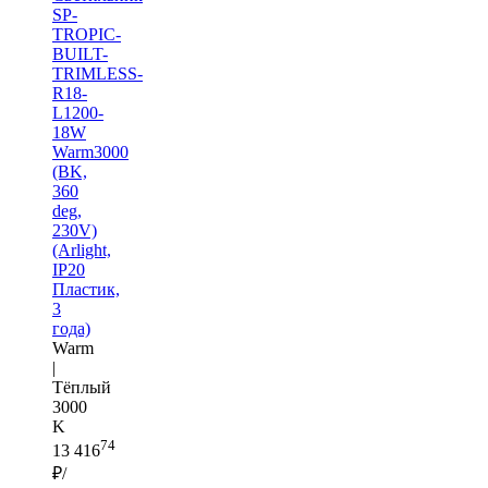
SP-
TROPIC-
BUILT-
TRIMLESS-
R18-
L1200-
18W
Warm3000
(BK,
360
deg,
230V)
(Arlight,
IP20
Пластик,
3
года)
Warm
|
Тёплый
3000
K
74
13 416
₽/