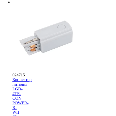
024715
Коннектор
питания
LGD-
4TR-
CON-
POWER-
R-
WH