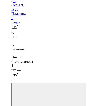
(C)
(Arlight,
IP20
Пластик,
3
года)
96
535
₽/
шт
В
наличии
Пакет
(полиэтилен)
1
шт —
96
535
₽