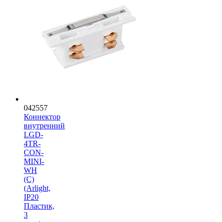
042557
Коннектор
внутренний
LGD-
4TR-
CON-
MINI-
WH
(C)
(Arlight,
IP20
Пластик,
3