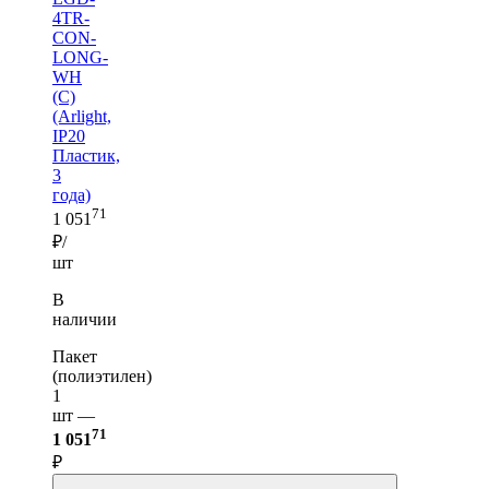
4TR-
CON-
LONG-
WH
(C)
(Arlight,
IP20
Пластик,
3
года)
71
1 051
₽/
шт
В
наличии
Пакет
(полиэтилен)
1
шт —
71
1 051
₽