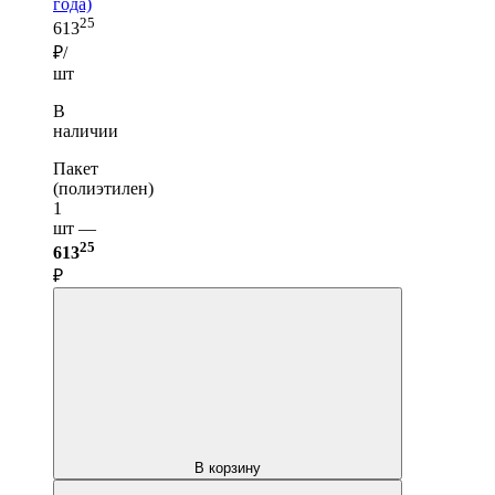
года)
25
613
₽/
шт
В
наличии
Пакет
(полиэтилен)
1
шт —
25
613
₽
В корзину