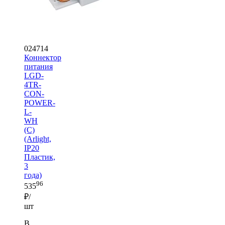
024714
Коннектор
питания
LGD-
4TR-
CON-
POWER-
L-
WH
(C)
(Arlight,
IP20
Пластик,
3
года)
96
535
₽/
шт
В