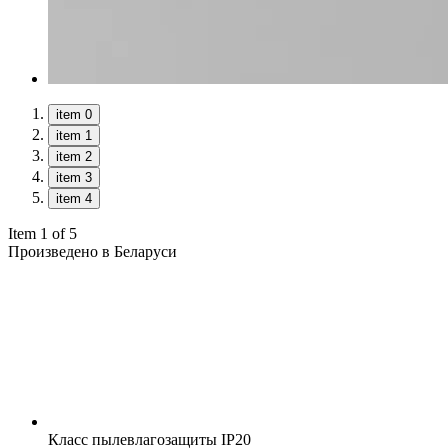
item 0
item 1
item 2
item 3
item 4
Item 1 of 5
Произведено в Беларуси
Класс пылевлагозащиты
IP20