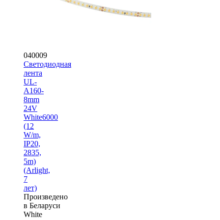
040009
Светодиодная
лента
UL-
A160-
8mm
24V
White6000
(12
W/m,
IP20,
2835,
5m)
(Arlight,
7
лет)
Произведено
в Беларуси
White