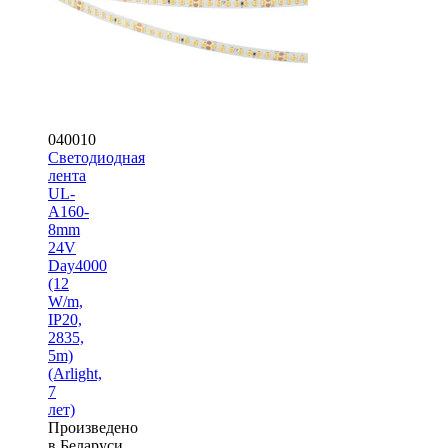
040010
Светодиодная
лента
UL-
A160-
8mm
24V
Day4000
(12
W/m,
IP20,
2835,
5m)
(Arlight,
7
лет)
Произведено
в Беларуси