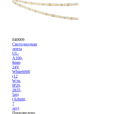
040009
Светодиодная
лента
UL-
A160-
8mm
24V
White6000
(12
W/m,
IP20,
2835,
5m)
(Arlight,
7
лет)
Произведено