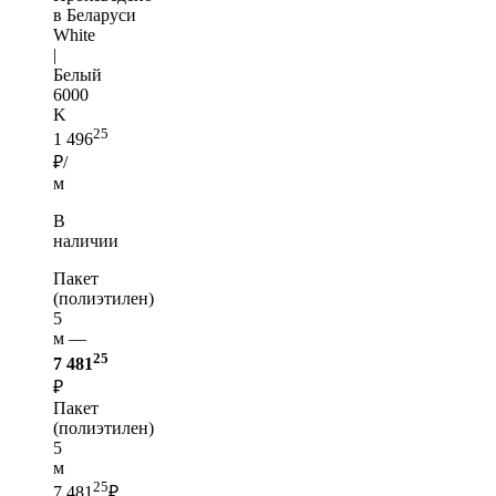
в Беларуси
White
|
Белый
6000
K
25
1 496
₽/
м
В
наличии
Пакет
(полиэтилен)
5
м —
25
7 481
₽
Пакет
(полиэтилен)
5
м
25
7 481
₽