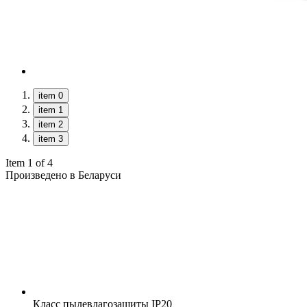
item 0
item 1
item 2
item 3
Item 1 of 4
Произведено в Беларуси
Класс пылевлагозащиты
IP20