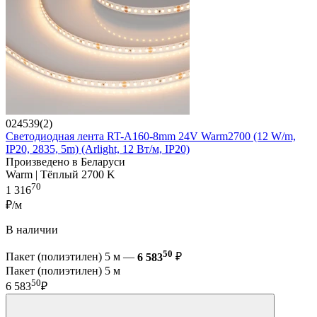
024539(2)
Светодиодная лента RT-A160-8mm 24V Warm2700 (12 W/m,
IP20, 2835, 5m) (Arlight, 12 Вт/м, IP20)
Произведено в Беларуси
Warm | Тёплый 2700 K
70
1 316
₽/м
В наличии
50
Пакет (полиэтилен) 5 м —
6 583
₽
Пакет (полиэтилен) 5 м
50
6 583
₽