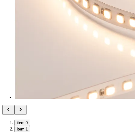
item 0
item 1