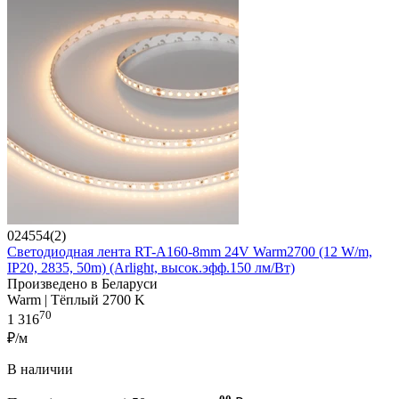
024554(2)
Светодиодная лента RT-A160-8mm 24V Warm2700 (12 W/m,
IP20, 2835, 50m) (Arlight, высок.эфф.150 лм/Вт)
Произведено в Беларуси
Warm | Тёплый 2700 K
70
1 316
₽/м
В наличии
00