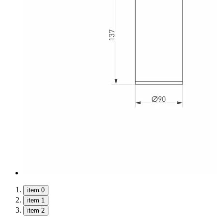
item 0
item 1
item 2