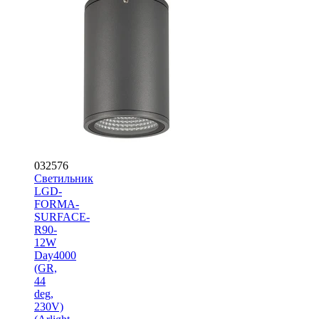
032576
Светильник
LGD-
FORMA-
SURFACE-
R90-
12W
Day4000
(GR,
44
deg,
230V)