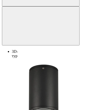
3D-
тур