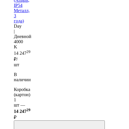
(Arlight,
IP54
Металл,
3
года)
Day
|
Дневной
4000
K
29
14 247
₽/
шт
В
наличии
Коробка
(картон)
1
шт —
29
14 247
₽