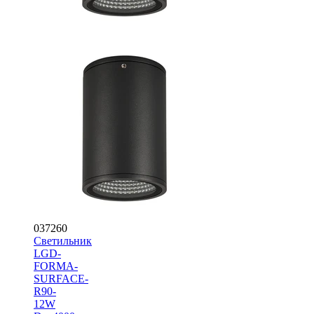
037260
Светильник
LGD-
FORMA-
SURFACE-
R90-
12W