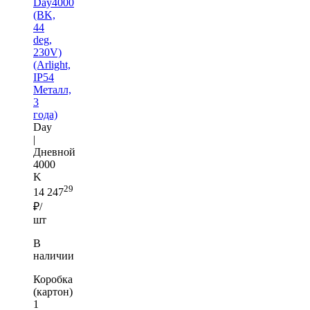
Day4000
(BK,
44
deg,
230V)
(Arlight,
IP54
Металл,
3
года)
Day
|
Дневной
4000
K
29
14 247
₽/
шт
В
наличии
Коробка
(картон)
1