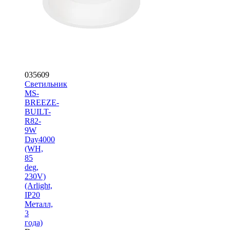
035609
Светильник
MS-
BREEZE-
BUILT-
R82-
9W
Day4000
(WH,
85
deg,
230V)
(Arlight,
IP20
Металл,
3
года)