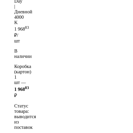
Day
|
Дневной
4000
K
83
1 968
₽/
шт
В
наличии
Коробка
(картон)
1
шт —
83
1 968
₽
Статус
товара:
выводится
из
поставок