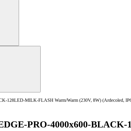
-128LED-MILK-FLASH Warm/Warm (230V, 8W) (Ardecoled, IP65
D-EDGE-PRO-4000x600-BLACK