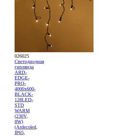
026025
Светодиодная
гирлянда
ARD-
EDGE-
PRO-
4000x600-
BLACK-
128LED-
STD
WARM
(230V,
8W)
(Ardecoled,
IP65,