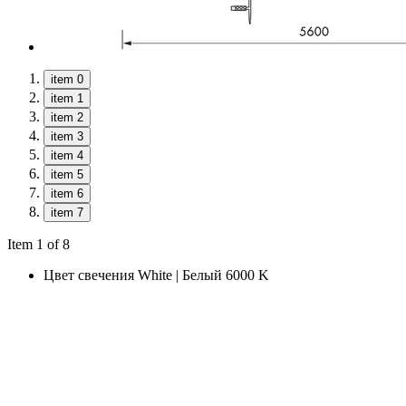
item 0
item 1
item 2
item 3
item 4
item 5
item 6
item 7
Item 1 of 8
Цвет свечения
White | Белый 6000 K