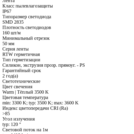
Лента
Класс пылевлагозащиты
IP67
Типоразмер светодиода
SMD 2835
Плотность светодиодов
160 шт/м
Минимальный отрезок
50 мм
Серия ленты
RTW герметичная
Тип герметизации
Силикон, экструзия прозр. прямоуг. - PS
Гарантийный срок
2 год(а)
Светотехнические
Цвет свечения
Warm | Тёплый 3500 K
Цветовая температура
min: 3300 K; typ: 3500 K; max: 3600 K
Индекс цветопередачи CRI (Ra)
>85
Угол излучения
typ: 120 °
Световой поток на 1м