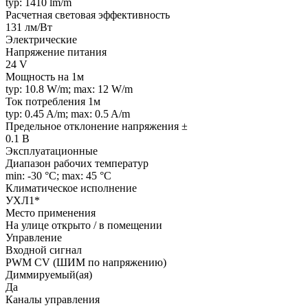
typ: 1410 lm/m
Расчетная световая эффективность
131 лм/Вт
Электрические
Напряжение питания
24 V
Мощность на 1м
typ: 10.8 W/m; max: 12 W/m
Ток потребления 1м
typ: 0.45 A/m; max: 0.5 A/m
Предельное отклонение напряжения ±
0.1 В
Эксплуатационные
Диапазон рабочих температур
min: -30 °C; max: 45 °C
Климатическое исполнение
УХЛ1*
Место применения
На улице открыто / в помещении
Управление
Входной сигнал
PWM СV (ШИМ по напряжению)
Диммируемый(ая)
Да
Каналы управления