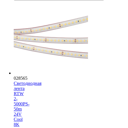
028565
Светодиодная
лента
RTW
2-
5000PS-
50m
24V
Cool
8K