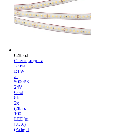
028563
Светодиодная
лента
RTW
2-
5000PS
24V
Cool
8K
2x
(2835,
160
LED/m,
LUX)
(Arlight,