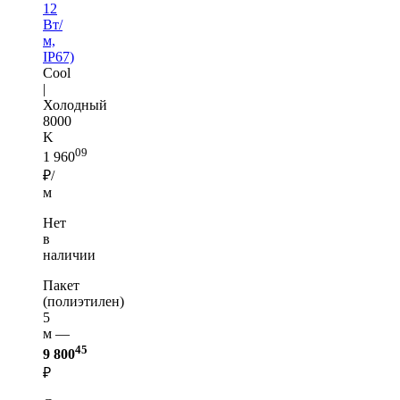
12
Вт/
м,
IP67)
Cool
|
Холодный
8000
K
09
1 960
₽/
м
Нет
в
наличии
Пакет
(полиэтилен)
5
м —
45
9 800
₽