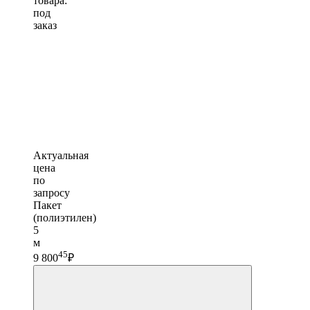
товара:
под
заказ
Актуальная
цена
по
запросу
Пакет
(полиэтилен)
5
м
45
9 800
₽