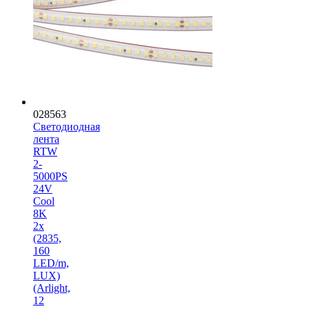
028563
Светодиодная
лента
RTW
2-
5000PS
24V
Cool
8K
2x
(2835,
160
LED/m,
LUX)
(Arlight,
12