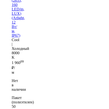
(2835,
160
LED/m,
LUX)
(Arlight,
12
Вт/
м,
IP67)
Cool
|
Холодный
8000
K
09
1 960
₽/
м
Нет
в
наличии
Пакет
(полиэтилен)
50