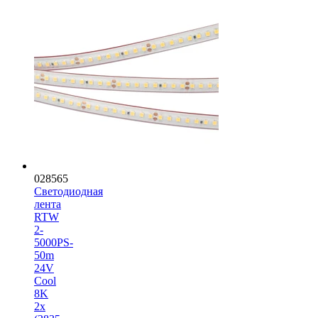
028565
Светодиодная
лента
RTW
2-
5000PS-
50m
24V
Cool
8K
2x