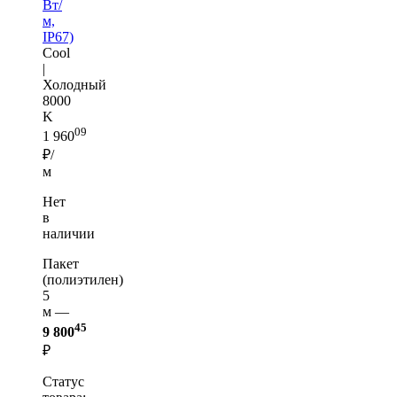
Вт/
м,
IP67)
Cool
|
Холодный
8000
K
09
1 960
₽/
м
Нет
в
наличии
Пакет
(полиэтилен)
5
м —
45
9 800
₽
Статус