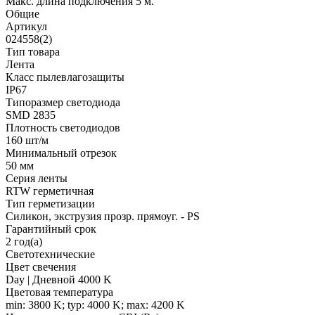
Макс. длина подключения 5 м.
Общие
Артикул
024558(2)
Тип товара
Лента
Класс пылевлагозащиты
IP67
Типоразмер светодиода
SMD 2835
Плотность светодиодов
160 шт/м
Минимальный отрезок
50 мм
Серия ленты
RTW герметичная
Тип герметизации
Силикон, экструзия прозр. прямоуг. - PS
Гарантийный срок
2 год(а)
Светотехнические
Цвет свечения
Day | Дневной 4000 K
Цветовая температура
min: 3800 K; typ: 4000 K; max: 4200 K