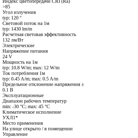
Индекс цветопередачи CRI (Ra)
>85
Угол излучения
typ: 120 °
Световой поток на 1м
typ: 1430 lm/m
Расчетная световая эффективность
132 лм/Вт
Электрические
Напряжение питания
24 V
Мощность на 1м
typ: 10.8 W/m; max: 12 W/m
Ток потребления 1м
typ: 0.45 A/m; max: 0.5 A/m
Предельное отклонение напряжения ±
0.1 В
Эксплуатационные
Диапазон рабочих температур
min: -30 °C; max: 45 °C
Климатическое исполнение
УХЛ1*
Место применения
На улице открыто / в помещении
Управление