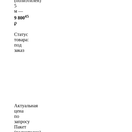
(полиэтилен)
5
м —
45
9 800
₽
Статус
товара:
под
заказ
Актуальная
цена
по
запросу
Пакет