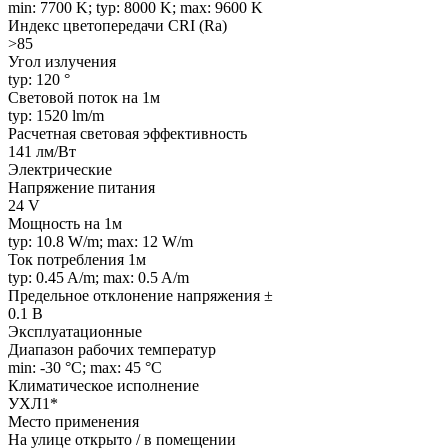
min: 7700 K; typ: 8000 K; max: 9600 K
Индекс цветопередачи CRI (Ra)
>85
Угол излучения
typ: 120 °
Световой поток на 1м
typ: 1520 lm/m
Расчетная световая эффективность
141 лм/Вт
Электрические
Напряжение питания
24 V
Мощность на 1м
typ: 10.8 W/m; max: 12 W/m
Ток потребления 1м
typ: 0.45 A/m; max: 0.5 A/m
Предельное отклонение напряжения ±
0.1 В
Эксплуатационные
Диапазон рабочих температур
min: -30 °C; max: 45 °C
Климатическое исполнение
УХЛ1*
Место применения
На улице открыто / в помещении