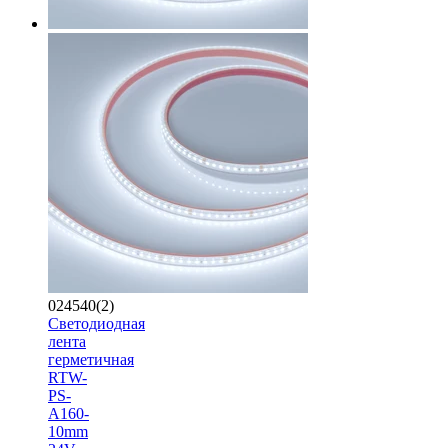
024540(2)
Светодиодная
лента
герметичная
RTW-
PS-
A160-
10mm