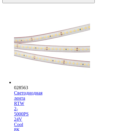
028563
Светодиодная
лента
RTW
2-
5000PS
24V
Cool
8K