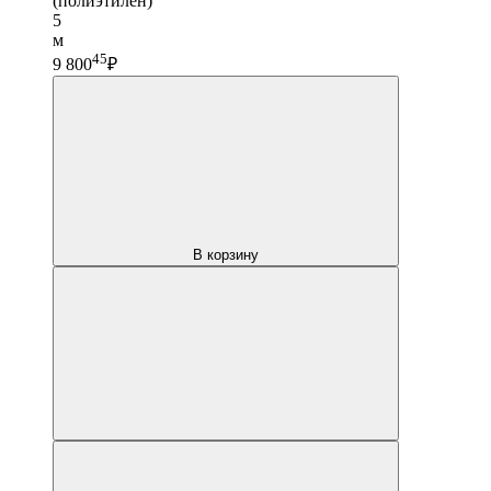
(полиэтилен)
5
м
45
9 800
₽
В корзину