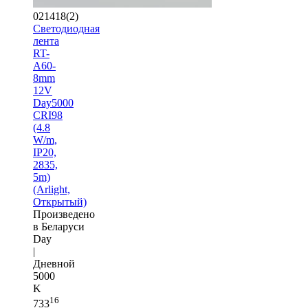
021418(2)
Светодиодная
лента
RT-
A60-
8mm
12V
Day5000
CRI98
(4.8
W/m,
IP20,
2835,
5m)
(Arlight,
Открытый)
Произведено
в Беларуси
Day
|
Дневной
5000
K
16
733