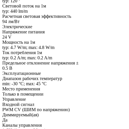
typ: 120 °
Световой поток на 1м
typ: 440 lm/m
Расчетная световая эффективность
94 лм/Вт
Электрические
Напряжение питания
24 V
Мощность на 1м
typ: 4.7 W/m; max: 4.8 W/m
Ток потребления 1м
typ: 0.2 A/m; max: 0.2 A/m
Предельное отклонение напряжения ±
0.5 В
Эксплуатационные
Диапазон рабочих температур
min: -30 °C; max: 45 °C
Место применения
Только в помещении
Управление
Входной сигнал
PWM СV (ШИМ по напряжению)
Диммируемый(ая)
Да
Каналы управления