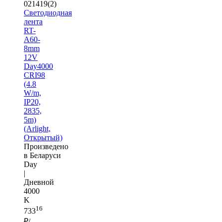
021419(2)
Светодиодная
лента
RT-
A60-
8mm
12V
Day4000
CRI98
(4.8
W/m,
IP20,
2835,
5m)
(Arlight,
Открытый)
Произведено
в Беларуси
Day
|
Дневной
4000
K
16
733
₽/