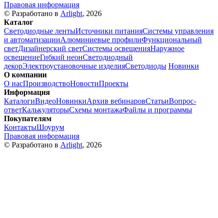
Правовая информация
© Разработано в
Arlight
, 2026
Каталог
Светодиодные ленты
Источники питания
Системы управления
и автоматизации
Алюминиевые профили
Функциональный
свет
Дизайнерский свет
Системы освещения
Наружное
освещение
Гибкий неон
Светодиодный
декор
Электроустановочные изделия
Светодиоды
Новинки
О компании
О нас
Производство
Новости
Проекты
Информация
Каталоги
Видео
Новинки
Архив вебинаров
Статьи
Вопрос-
ответ
Калькуляторы
Схемы монтажа
Файлы и программы
Покупателям
Контакты
Шоурум
Правовая информация
© Разработано в
Arlight
, 2026