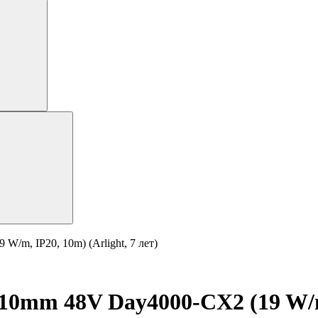
m, IP20, 10m) (Arlight, 7 лет)
0mm 48V Day4000-CX2 (19 W/m, 