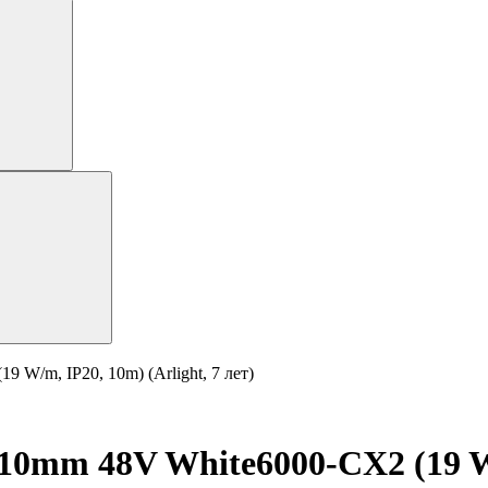
W/m, IP20, 10m) (Arlight, 7 лет)
0mm 48V White6000-CX2 (19 W/m