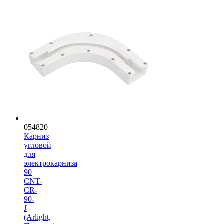
054820
Карниз
угловой
для
электрокарниза
90
CNT-
CR-
90-
J
(Arlight,