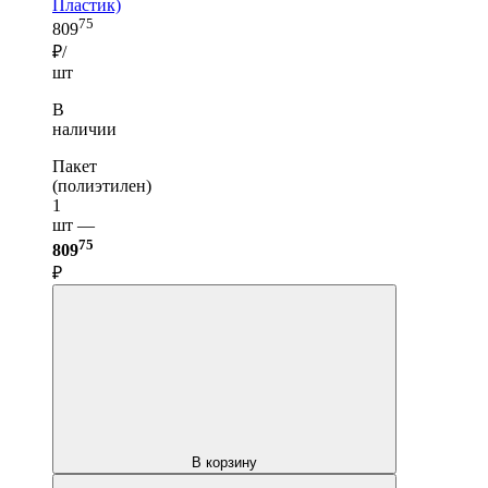
Пластик)
75
809
₽/
шт
В
наличии
Пакет
(полиэтилен)
1
шт —
75
809
₽
В корзину