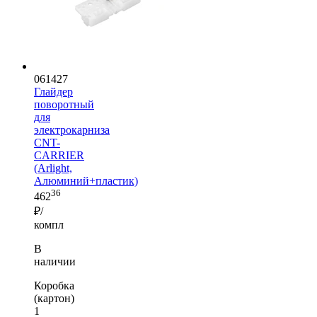
061427
Глайдер
поворотный
для
электрокарниза
CNT-
CARRIER
(Arlight,
Алюминий+пластик)
36
462
₽/
компл
В
наличии
Коробка
(картон)
1