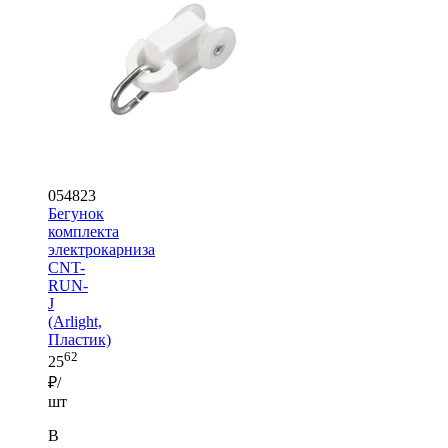
054823
Бегунок
комплекта
электрокарниза
CNT-
RUN-
J
(Arlight,
Пластик)
62
25
₽/
шт
В