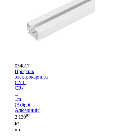
054817
Профиль
электрокарниза
CNT-
CR-
J-
1m
(Arlight,
Алюминий)
97
2 130
₽/
шт