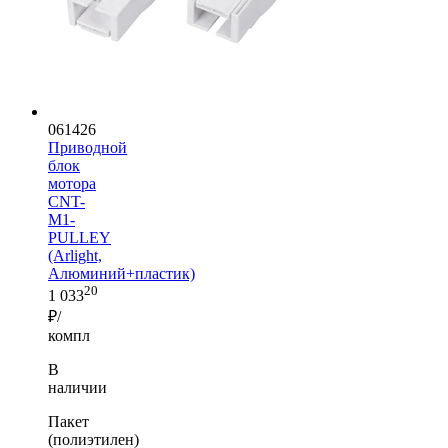
061426
Приводной
блок
мотора
CNT-
M1-
PULLEY
(Arlight,
Алюминий+пластик)
20
1 033
₽/
компл
В
наличии
Пакет
(полиэтилен)