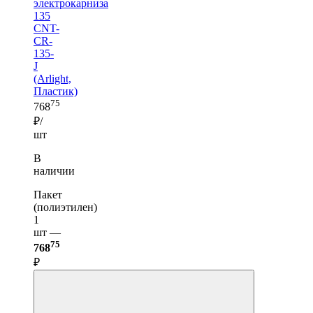
электрокарниза
135
CNT-
CR-
135-
J
(Arlight,
Пластик)
75
768
₽/
шт
В
наличии
Пакет
(полиэтилен)
1
шт —
75
768
₽