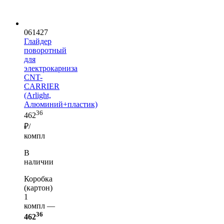
061427
Глайдер
поворотный
для
электрокарниза
CNT-
CARRIER
(Arlight,
Алюминий+пластик)
36
462
₽/
компл
В
наличии
Коробка
(картон)
1
компл —
36
462