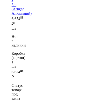
J-
3m
(Arlight,
Алюминий)
88
6 654
₽/
шт
Нет
в
наличии
Коробка
(картон)
1
шт —
88
6 654
₽
Статус
товара:
под
заказ