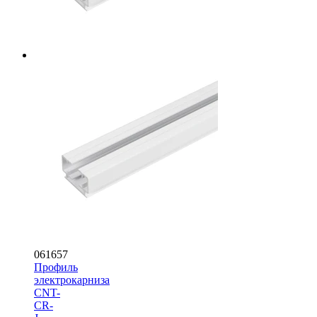
061657
Профиль
электрокарниза
CNT-
CR-