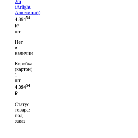
2m
(Arlight,
Алюминий)
54
4 394
₽/
шт
Нет
в
наличии
Коробка
(картон)
1
шт —
54
4 394
₽
Статус
товара:
под
заказ