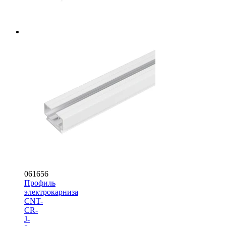
061656
Профиль
электрокарниза
CNT-
CR-
J-