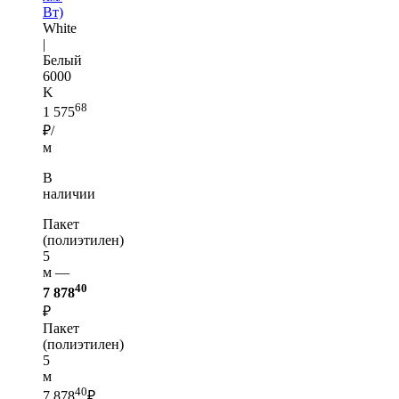
Вт)
White
|
Белый
6000
K
68
1 575
₽/
м
В
наличии
Пакет
(полиэтилен)
5
м —
40
7 878
₽
Пакет
(полиэтилен)
5
м
40
7 878
₽