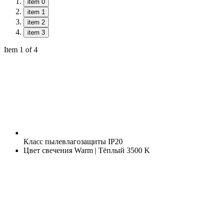
item 0
item 1
item 2
item 3
Item 1 of 4
Класс пылевлагозащиты
IP20
Цвет свечения
Warm | Тёплый 3500 K