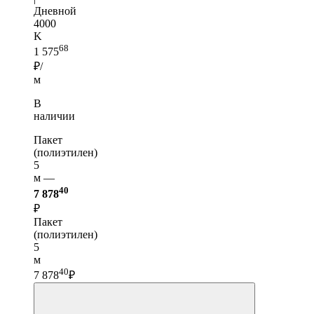
Дневной
4000
K
68
1 575
₽/
м
В
наличии
Пакет
(полиэтилен)
5
м —
40
7 878
₽
Пакет
(полиэтилен)
5
м
40
7 878
₽