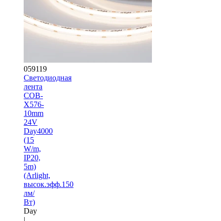
059119
Светодиодная
лента
COB-
X576-
10mm
24V
Day4000
(15
W/m,
IP20,
5m)
(Arlight,
высок.эфф.150
лм/
Вт)
Day
|