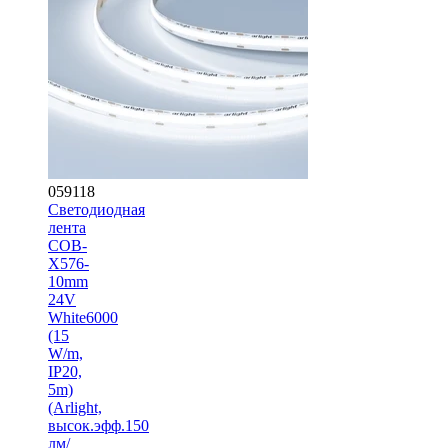
059118
Светодиодная
лента
COB-
X576-
10mm
24V
White6000
(15
W/m,
IP20,
5m)
(Arlight,
высок.эфф.150
лм/