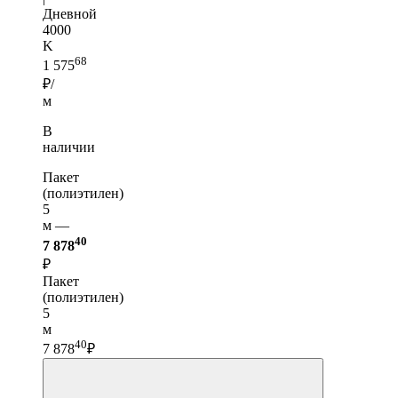
Дневной
4000
K
68
1 575
₽/
м
В
наличии
Пакет
(полиэтилен)
5
м —
40
7 878
₽
Пакет
(полиэтилен)
5
м
40
7 878
₽