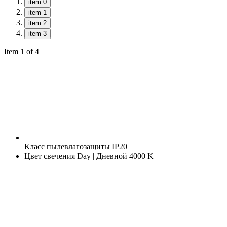
item 0
item 1
item 2
item 3
Item 1 of 4
Класс пылевлагозащиты
IP20
Цвет свечения
Day | Дневной 4000 K