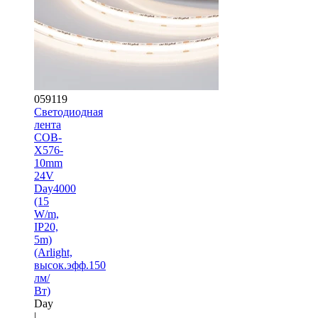
059119
Светодиодная
лента
COB-
X576-
10mm
24V
Day4000
(15
W/m,
IP20,
5m)
(Arlight,
высок.эфф.150
лм/
Вт)
Day
|