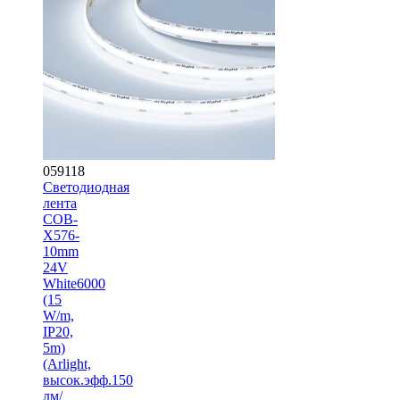
059118
Светодиодная
лента
COB-
X576-
10mm
24V
White6000
(15
W/m,
IP20,
5m)
(Arlight,
высок.эфф.150
лм/