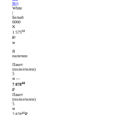
Вт)
White
|
Белый
6000
K
68
1 575
₽/
м
В
наличии
Пакет
(полиэтилен)
5
м —
40
7 878
₽
Пакет
(полиэтилен)
5
м
40
7 878
₽