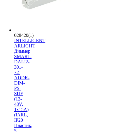
028420(1)
INTELLIGENT
ARLIGHT
Диммер
SMART-
DALI2-
301-
72-
ADDR-
DIM-
PS-
SUF
(12-
48V,
1x15A)
(IARL,
IP20
Пластик,
5