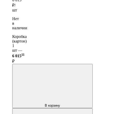
₽/
шт
Нет
в
наличии
Коробка
(картон)
1
шт —
11
6 015
₽
В корзину