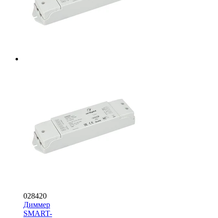
028420
Диммер
SMART-