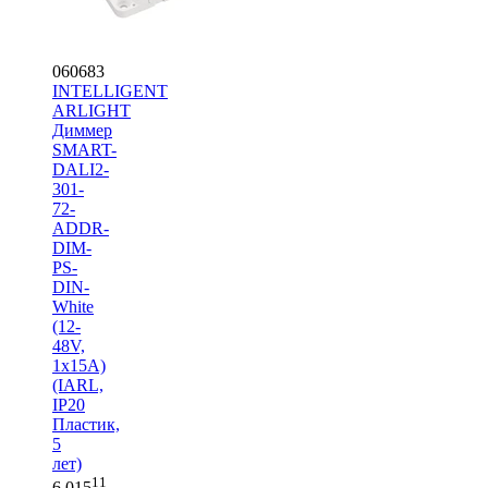
060683
INTELLIGENT
ARLIGHT
Диммер
SMART-
DALI2-
301-
72-
ADDR-
DIM-
PS-
DIN-
White
(12-
48V,
1x15A)
(IARL,
IP20
Пластик,
5
лет)
11
6 015