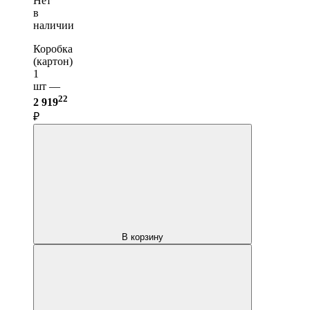
Нет
в
наличии
Коробка
(картон)
1
шт —
22
2 919
₽
В корзину