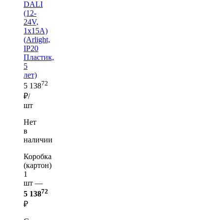
DALI
(12-
24V,
1x15A)
(Arlight,
IP20
Пластик,
5
лет)
72
5 138
₽/
шт
Нет
в
наличии
Коробка
(картон)
1
шт —
72
5 138
₽