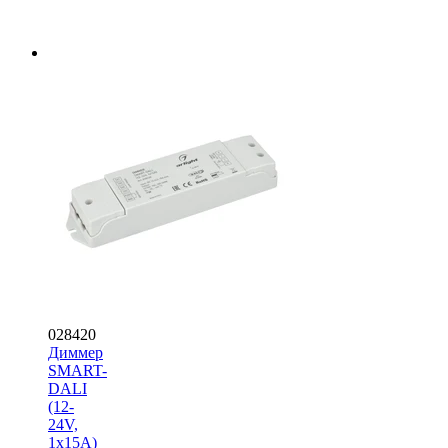
028420
Диммер
SMART-
DALI
(12-
24V,
1x15A)