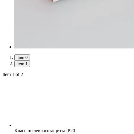
item 0
item 1
Item 1 of 2
Класс пылевлагозащиты
IP20