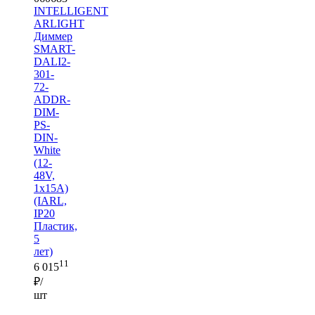
INTELLIGENT
ARLIGHT
Диммер
SMART-
DALI2-
301-
72-
ADDR-
DIM-
PS-
DIN-
White
(12-
48V,
1x15A)
(IARL,
IP20
Пластик,
5
лет)
11
6 015
₽/
шт