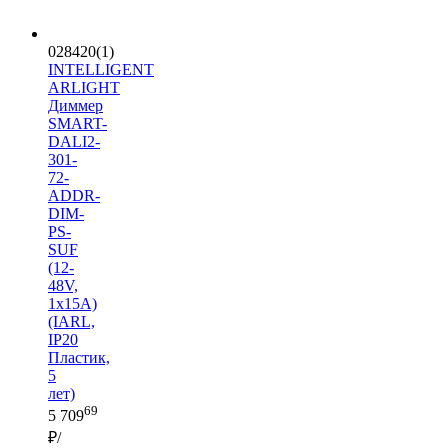
028420(1)
INTELLIGENT
ARLIGHT
Диммер
SMART-
DALI2-
301-
72-
ADDR-
DIM-
PS-
SUF
(12-
48V,
1x15A)
(IARL,
IP20
Пластик,
5
лет)
69
5 709
₽/