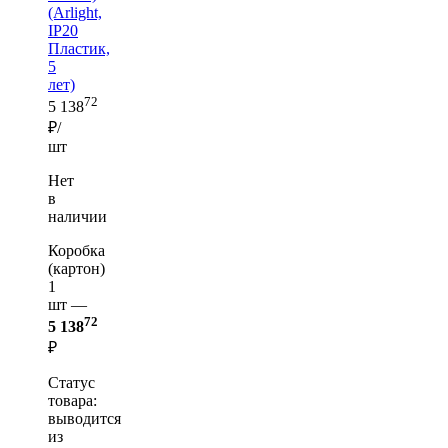
(Arlight,
IP20
Пластик,
5
лет)
72
5 138
₽/
шт
Нет
в
наличии
Коробка
(картон)
1
шт —
72
5 138
₽
Статус
товара:
выводится
из