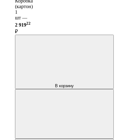
Коробка
(картон)
1
шт —
22
2 919
₽
В корзину