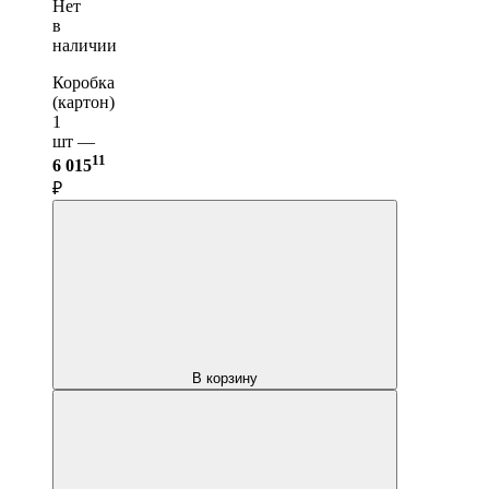
Нет
в
наличии
Коробка
(картон)
1
шт —
11
6 015
₽
В корзину