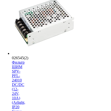
026545(2)
Фильтр
ШИМ
SPV-
PFL-
24010
DC/DC
(12-
24V,
10A)
(Arlight,
IP20