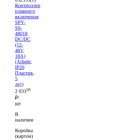
Контроллер
плавного
включения
SPV-
SS-
48018
DC/DC
(12-
48V,
18A)
(Arlight,
IP20
Пластик,
5
лет)
50
2 033
₽/
шт
В
наличии
Коробка
(картон)