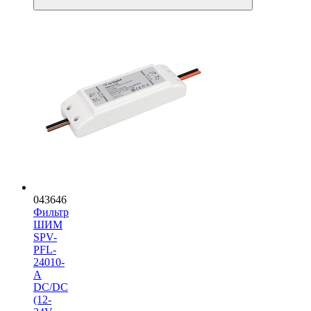
043646
Фильтр
ШИМ
SPV-
PFL-
24010-
A
DC/DC
(12-