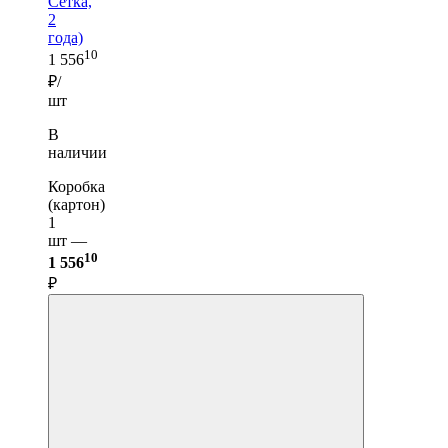
Сетка,
2
года)
10
1 556
₽/
шт
В
наличии
Коробка
(картон)
1
шт —
10
1 556
₽