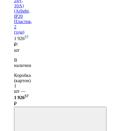
24V,
10A)
(Arlight,
IP20
Пластик,
2
года)
57
1 926
₽/
шт
В
наличии
Коробка
(картон)
1
шт —
57
1 926
₽