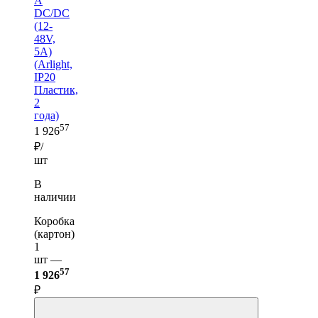
A
DC/DC
(12-
48V,
5A)
(Arlight,
IP20
Пластик,
2
года)
57
1 926
₽/
шт
В
наличии
Коробка
(картон)
1
шт —
57
1 926
₽