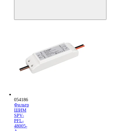
054186
Фильтр
ШИМ
SPV-
PFL-
48005-