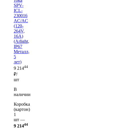
тока
SPV-
ICL-
230016
AC/AC
(120-
264V,
16A)
(Arlight,
IP67
Металл,
5
лет)
44
9 214
₽/
шт
В
наличии
Коробка
(картон)
1
шт —
44
9 214