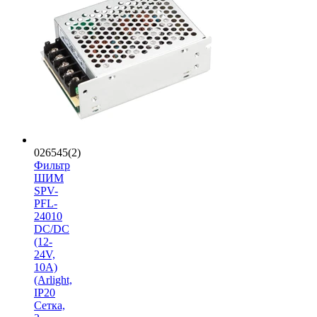
026545(2)
Фильтр
ШИМ
SPV-
PFL-
24010
DC/DC
(12-
24V,
10A)
(Arlight,
IP20
Сетка,