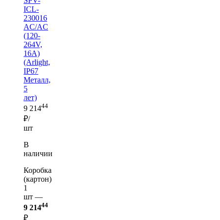
SPV-
ICL-
230016
AC/AC
(120-
264V,
16A)
(Arlight,
IP67
Металл,
5
лет)
44
9 214
₽/
шт
В
наличии
Коробка
(картон)
1
шт —
44
9 214
₽