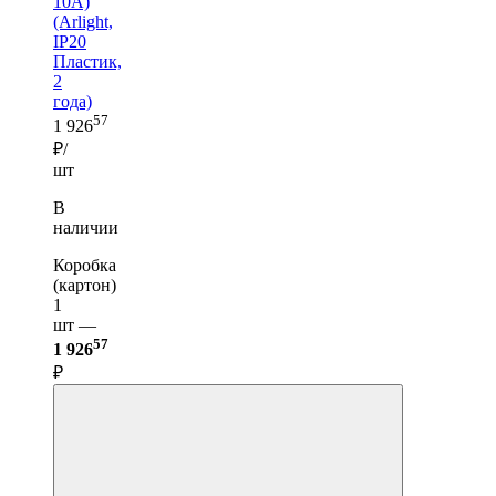
10A)
(Arlight,
IP20
Пластик,
2
года)
57
1 926
₽/
шт
В
наличии
Коробка
(картон)
1
шт —
57
1 926
₽