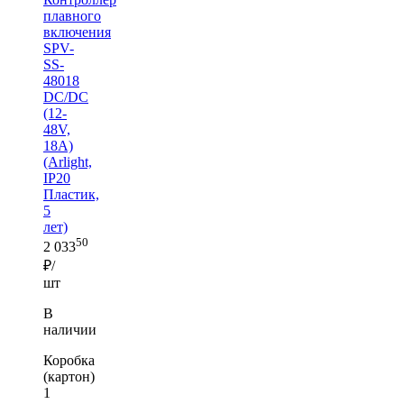
плавного
включения
SPV-
SS-
48018
DC/DC
(12-
48V,
18A)
(Arlight,
IP20
Пластик,
5
лет)
50
2 033
₽/
шт
В
наличии
Коробка
(картон)
1