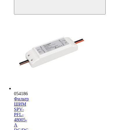
054186
Фильтр
ШИМ
SPV-
PFL-
48005-
A