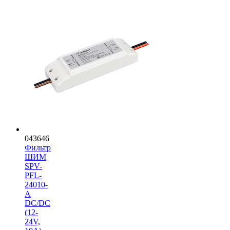
043646
Фильтр
ШИМ
SPV-
PFL-
24010-
A
DC/DC
(12-
24V,