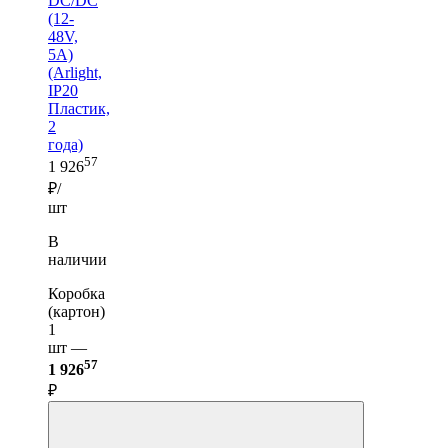
DC/DC
(12-
48V,
5A)
(Arlight,
IP20
Пластик,
2
года)
57
1 926
₽/
шт
В
наличии
Коробка
(картон)
1
шт —
57
1 926
₽