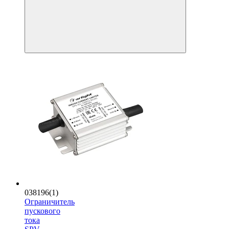
038196(1)
Ограничитель
пускового
тока