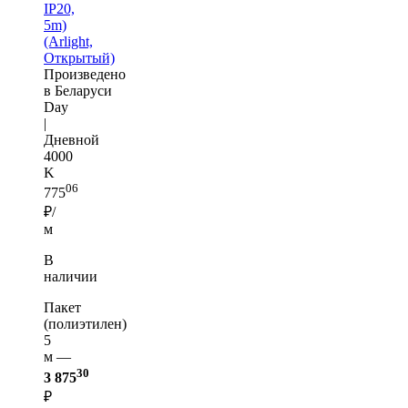
IP20,
5m)
(Arlight,
Открытый)
Произведено
в Беларуси
Day
|
Дневной
4000
K
06
775
₽/
м
В
наличии
Пакет
(полиэтилен)
5
м —
30
3 875
₽