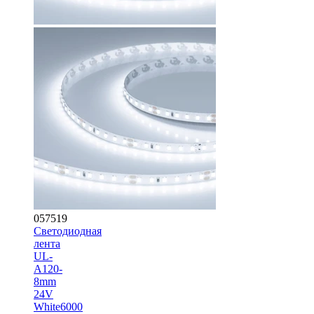
057519
Светодиодная
лента
UL-
A120-
8mm
24V
White6000