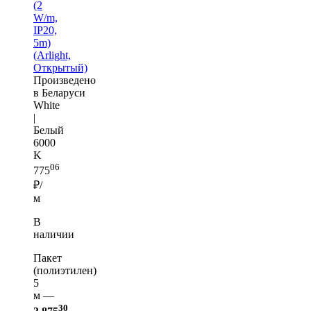
(2
W/m,
IP20,
5m)
(Arlight,
Открытый)
Произведено
в Беларуси
White
|
Белый
6000
K
06
775
₽/
м
В
наличии
Пакет
(полиэтилен)
5
м —
30