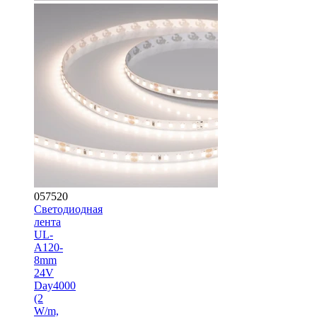
057520
Светодиодная
лента
UL-
A120-
8mm
24V
Day4000
(2
W/m,