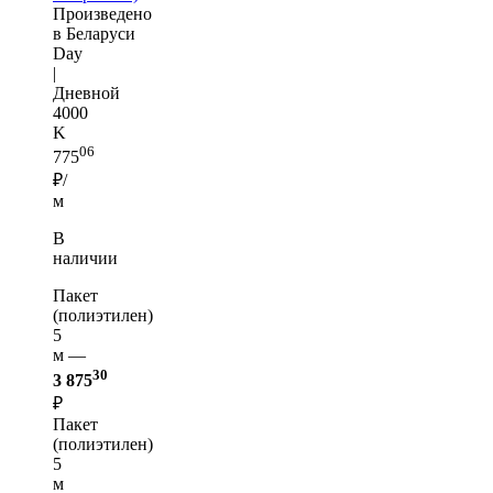
Произведено
в Беларуси
Day
|
Дневной
4000
K
06
775
₽/
м
В
наличии
Пакет
(полиэтилен)
5
м —
30
3 875
₽
Пакет
(полиэтилен)
5
м