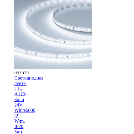
057519
Светодиодная
лента
UL-
A120-
8mm
24V
White6000
(2
W/m,
IP20,
5m)