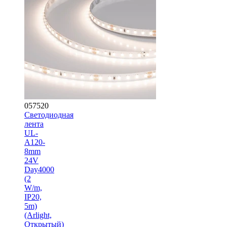
057520
Светодиодная
лента
UL-
A120-
8mm
24V
Day4000
(2
W/m,
IP20,
5m)
(Arlight,
Открытый)