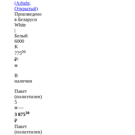
(Arlight,
Открытый)
Произведено
в Беларуси
White
|
Белый
6000
K
06
775
₽/
м
В
наличии
Пакет
(полиэтилен)
5
м —
30
3 875
₽
Пакет
(полиэтилен)