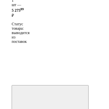
1
шт —
89
5 275
₽
Статус
товара:
выводится
из
поставок