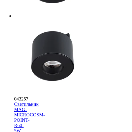
043257
Светильник
MAG-
MICROCOSM-
POINT-
R60-
5W