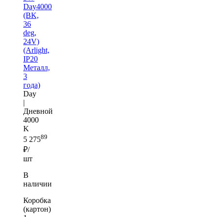
Day4000
(BK,
36
deg,
24V)
(Arlight,
IP20
Металл,
3
года)
Day
|
Дневной
4000
K
89
5 275
₽/
шт
В
наличии
Коробка
(картон)