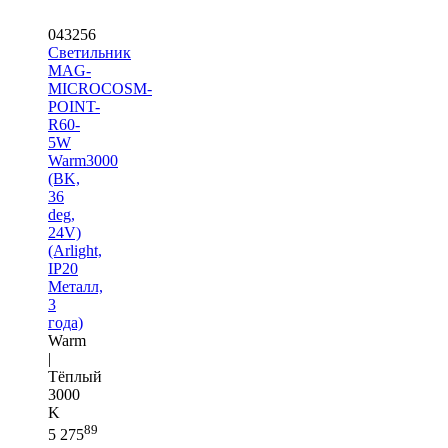
043256
Светильник
MAG-
MICROCOSM-
POINT-
R60-
5W
Warm3000
(BK,
36
deg,
24V)
(Arlight,
IP20
Металл,
3
года)
Warm
|
Тёплый
3000
K
89
5 275