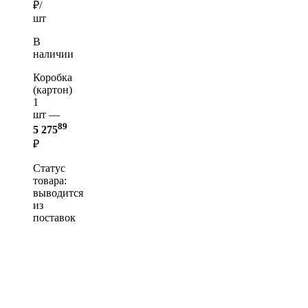
₽/
шт
В
наличии
Коробка
(картон)
1
шт —
89
5 275
₽
Статус
товара:
выводится
из
поставок