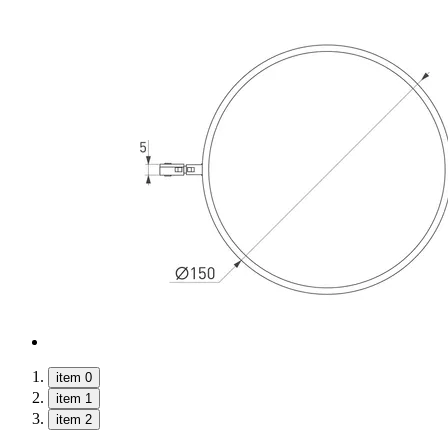
item 0
item 1
item 2