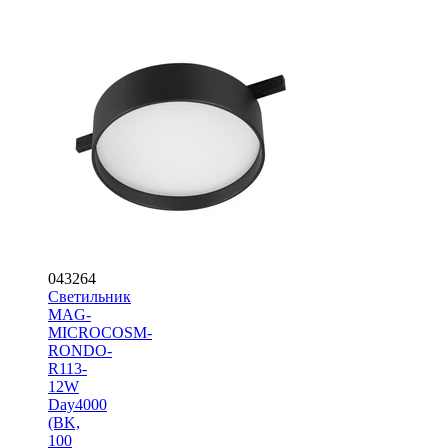
043264
Светильник
MAG-
MICROCOSM-
RONDO-
R113-
12W
Day4000
(BK,
100