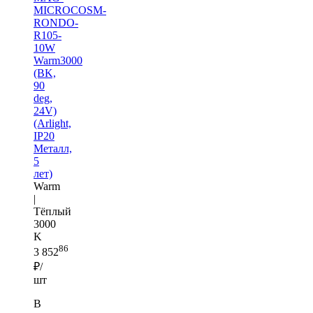
MICROCOSM-
RONDO-
R105-
10W
Warm3000
(BK,
90
deg,
24V)
(Arlight,
IP20
Металл,
5
лет)
Warm
|
Тёплый
3000
K
86
3 852
₽/
шт
В