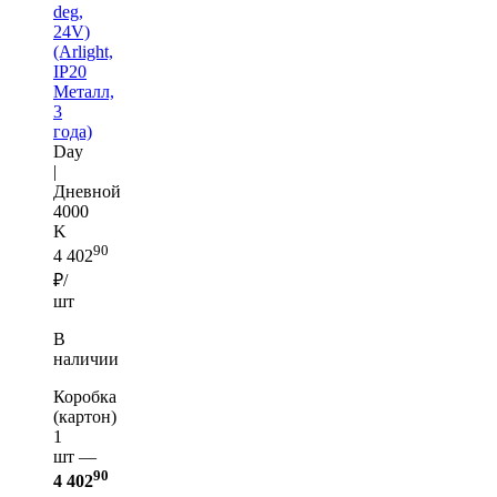
deg,
24V)
(Arlight,
IP20
Металл,
3
года)
Day
|
Дневной
4000
K
90
4 402
₽/
шт
В
наличии
Коробка
(картон)
1
шт —
90
4 402