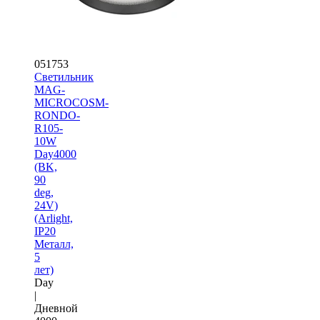
051753
Светильник
MAG-
MICROCOSM-
RONDO-
R105-
10W
Day4000
(BK,
90
deg,
24V)
(Arlight,
IP20
Металл,
5
лет)
Day
|
Дневной