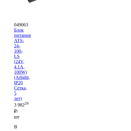
049063
Блок
питания
ATS-
24-
100-
LS
(24V,
4.1A,
100W)
(Arlight,
IP20
Сетка,
5
лет)
29
3 982
₽/
шт
В