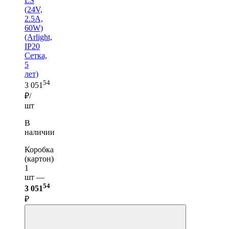
LS
(24V,
2.5A,
60W)
(Arlight,
IP20
Сетка,
5
лет)
54
3 051
₽/
шт
В
наличии
Коробка
(картон)
1
шт —
54
3 051
₽