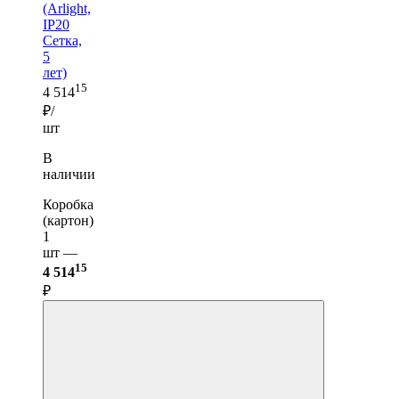
(Arlight,
IP20
Сетка,
5
лет)
15
4 514
₽/
шт
В
наличии
Коробка
(картон)
1
шт —
15
4 514
₽