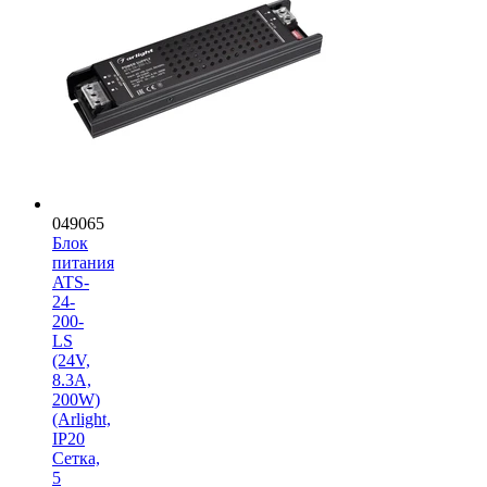
049065
Блок
питания
ATS-
24-
200-
LS
(24V,
8.3A,
200W)
(Arlight,
IP20
Сетка,
5