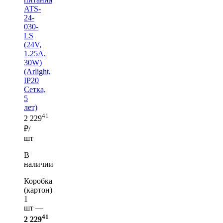
ATS-
24-
030-
LS
(24V,
1.25A,
30W)
(Arlight,
IP20
Сетка,
5
лет)
41
2 229
₽/
шт
В
наличии
Коробка
(картон)
1
шт —
41
2 229