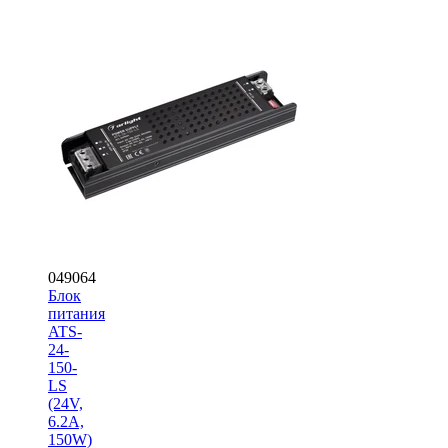
049064
Блок
питания
ATS-
24-
150-
LS
(24V,
6.2A,
150W)