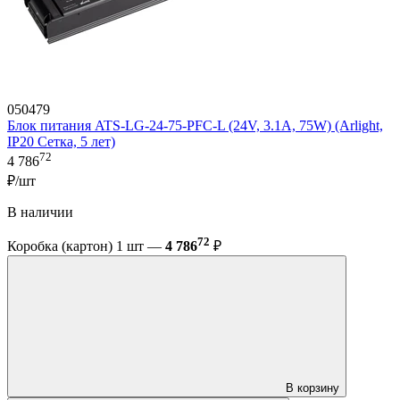
050479
Блок питания ATS-LG-24-75-PFC-L (24V, 3.1A, 75W) (Arlight,
IP20 Сетка, 5 лет)
72
4 786
₽/шт
В наличии
72
Коробка (картон) 1 шт —
4 786
₽
В корзину