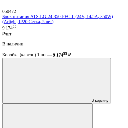
050472
Блок питания ATS-LG-24-350-PFC-L (24V, 14.5A, 350W)
(Arlight, IP20 Сетка, 5 лет)
55
9 174
₽/шт
В наличии
55
Коробка (картон) 1 шт —
9 174
₽
В корзину