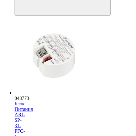
048773
Блок
Питания
ARJ-
SP-
31-
PFC-