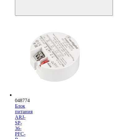
048774
Блок
питания
ARJ-
SP-
36-
PFC-