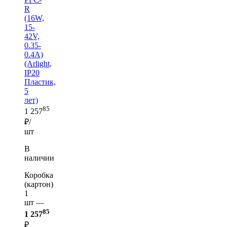
R
(16W,
15-
42V,
0.35-
0.4A)
(Arlight,
IP20
Пластик,
5
лет)
85
1 257
₽/
шт
В
наличии
Коробка
(картон)
1
шт —
85
1 257
₽