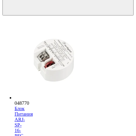
048770
Блок
Питания
ARJ-
SP-
16-
PFC-