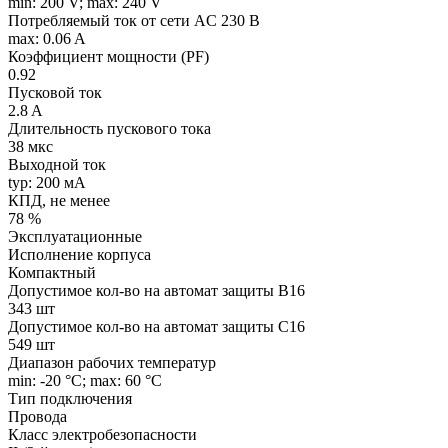
min: 200 V; max: 240 V
Потребляемый ток от сети AC 230 В
max: 0.06 A
Коэффициент мощности (PF)
0.92
Пусковой ток
2.8 A
Длительность пускового тока
38 мкс
Выходной ток
typ: 200 мA
КПД, не менее
78 %
Эксплуатационные
Исполнение корпуса
Компактный
Допустимое кол-во на автомат защиты B16
343 шт
Допустимое кол-во на автомат защиты C16
549 шт
Диапазон рабочих температур
min: -20 °C; max: 60 °C
Тип подключения
Провода
Класс электробезопасности