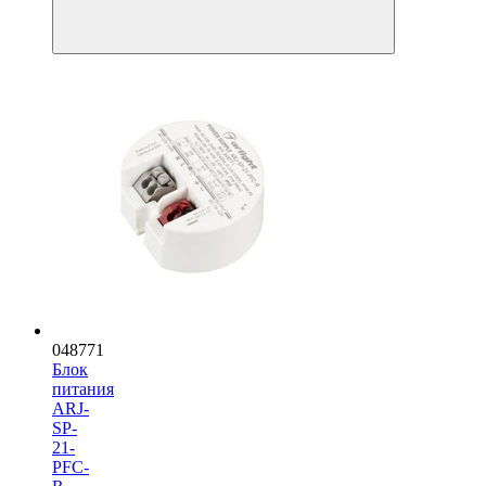
048771
Блок
питания
ARJ-
SP-
21-
PFC-