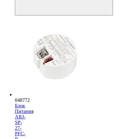
048772
Блок
Питания
ARJ-
SP-
27-
PFC-