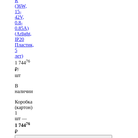
R
(36W,
15-
42V,
0.8-
0.85A)
(Arlight,
IP20
Пластик,
5
лет)
76
1 744
₽/
шт
В
наличии
Коробка
(картон)
1
шт —
76
1 744
₽