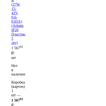
R
(27W,
15-
42V,
0.6-
0.65A)
(Arlight,
IP20
Пластик,
5
лет)
92
1 567
₽/
шт
Нет
в
наличии
Коробка
(картон)
1
шт —
92
1 567
₽