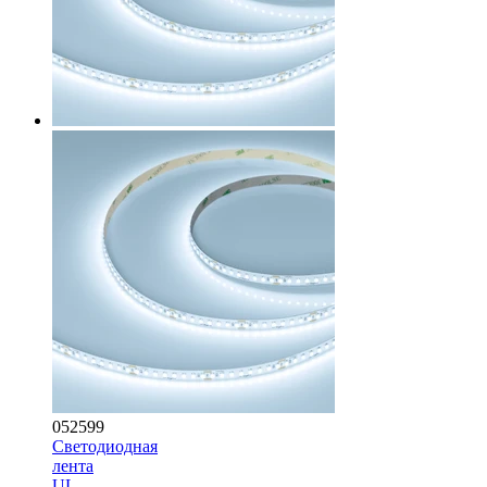
052599
Светодиодная
лента
UL-