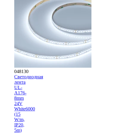
048130
Светодиодная
лента
UL-
A176-
8mm
24V
White6000
(15
W/m,
IP20,
5m)