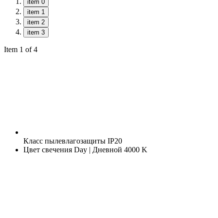
item 0
item 1
item 2
item 3
Item 1 of 4
Класс пылевлагозащиты
IP20
Цвет свечения
Day | Дневной 4000 K