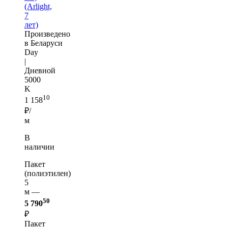
(Arlight,
7
лет)
Произведено
в Беларуси
Day
|
Дневной
5000
K
10
1 158
₽/
м
В
наличии
Пакет
(полиэтилен)
5
м —
50
5 790
₽
Пакет