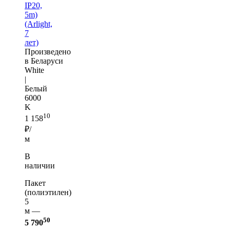
IP20,
5m)
(Arlight,
7
лет)
Произведено
в Беларуси
White
|
Белый
6000
K
10
1 158
₽/
м
В
наличии
Пакет
(полиэтилен)
5
м —
50
5 790