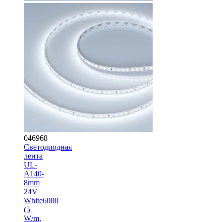
046968
Светодиодная
лента
UL-
A140-
8mm
24V
White6000
(5
W/m,