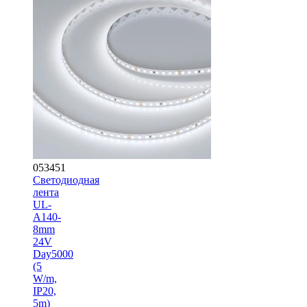
053451
Светодиодная
лента
UL-
A140-
8mm
24V
Day5000
(5
W/m,
IP20,
5m)