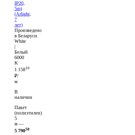
IP20,
5m)
(Arlight,
7
лет)
Произведено
в Беларуси
White
|
Белый
6000
K
10
1 158
₽/
м
В
наличии
Пакет
(полиэтилен)
5
м —
50
5 790