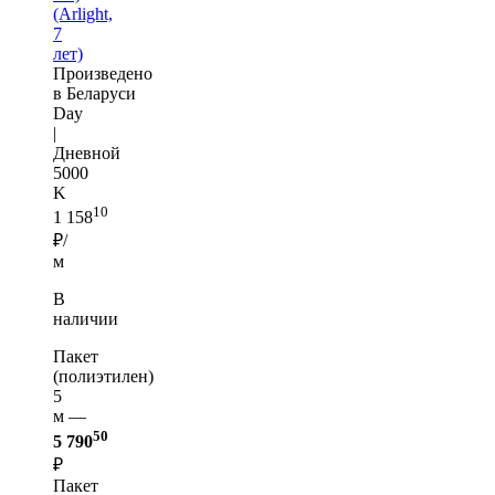
(Arlight,
7
лет)
Произведено
в Беларуси
Day
|
Дневной
5000
K
10
1 158
₽/
м
В
наличии
Пакет
(полиэтилен)
5
м —
50
5 790
₽
Пакет