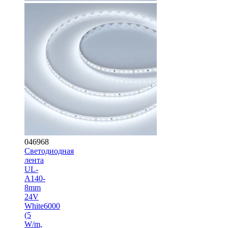
046968
Светодиодная
лента
UL-
A140-
8mm
24V
White6000
(5
W/m,