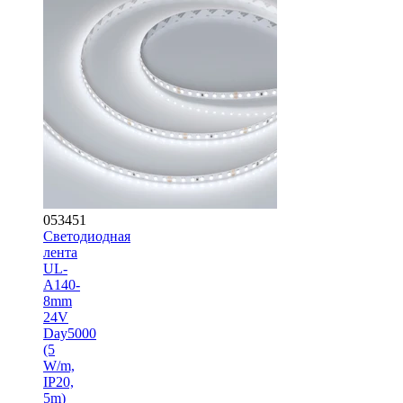
053451
Светодиодная
лента
UL-
A140-
8mm
24V
Day5000
(5
W/m,
IP20,
5m)