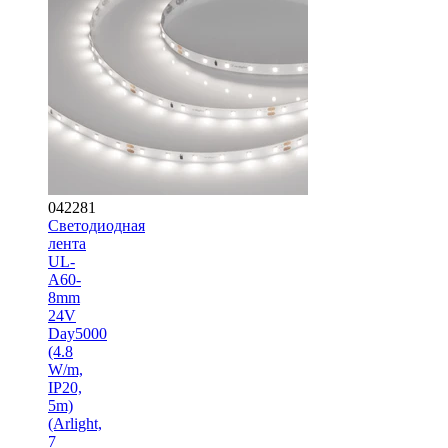
042281
Светодиодная
лента
UL-
A60-
8mm
24V
Day5000
(4.8
W/m,
IP20,
5m)
(Arlight,
7