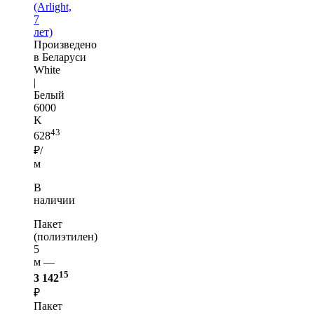
(Arlight,
7
лет)
Произведено
в Беларуси
White
|
Белый
6000
K
43
628
₽/
м
В
наличии
Пакет
(полиэтилен)
5
м —
15
3 142
₽
Пакет