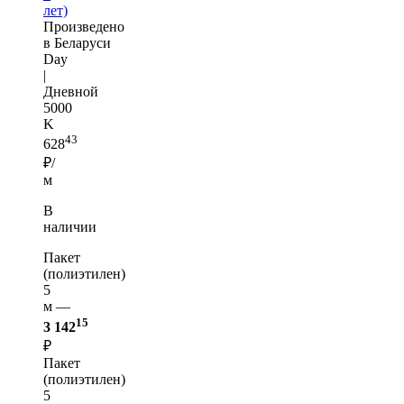
лет)
Произведено
в Беларуси
Day
|
Дневной
5000
K
43
628
₽/
м
В
наличии
Пакет
(полиэтилен)
5
м —
15
3 142
₽
Пакет
(полиэтилен)
5