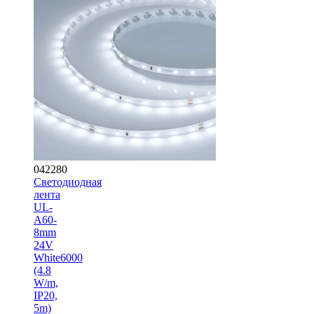
042280
Светодиодная
лента
UL-
A60-
8mm
24V
White6000
(4.8
W/m,
IP20,
5m)