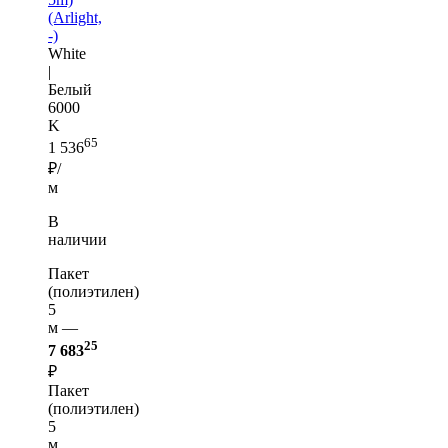
(Arlight,
-)
White
|
Белый
6000
K
65
1 536
₽/
м
В
наличии
Пакет
(полиэтилен)
5
м —
25
7 683
₽
Пакет
(полиэтилен)
5
м