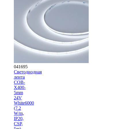
041695
Светодиодная
лента
COB-
X400-
5mm
24V
White6000
(7.2
W/m,
IP20,
CSP,
5m)