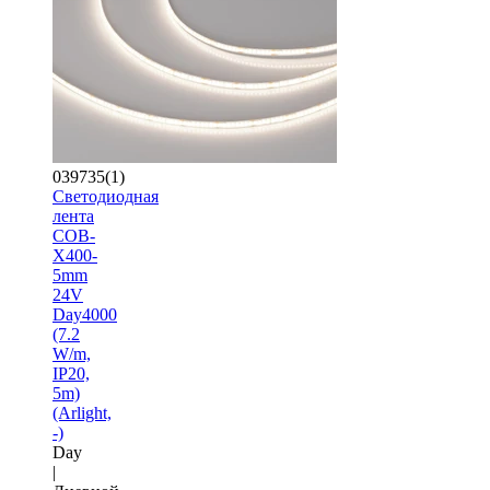
039735(1)
Светодиодная
лента
COB-
X400-
5mm
24V
Day4000
(7.2
W/m,
IP20,
5m)
(Arlight,
-)
Day
|