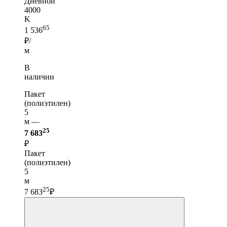
Дневной
4000
K
65
1 536
₽/
м
В
наличии
Пакет
(полиэтилен)
5
м —
25
7 683
₽
Пакет
(полиэтилен)
5
м
25
7 683
₽