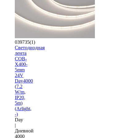
039735(1)
Светодиодная
лента
COB-
X400-
5mm
24V
Day4000
(7.2
W/m,
IP20,
5m)
(Arlight,
-)
Day
|
Дневной
4000