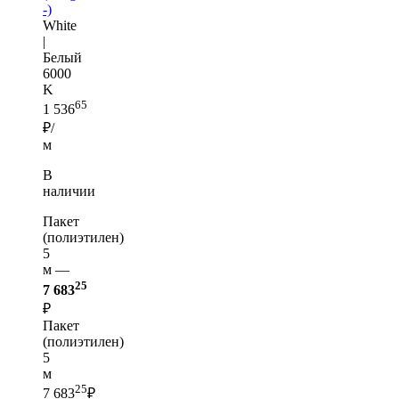
-)
White
|
Белый
6000
K
65
1 536
₽/
м
В
наличии
Пакет
(полиэтилен)
5
м —
25
7 683
₽
Пакет
(полиэтилен)
5
м
25
7 683
₽