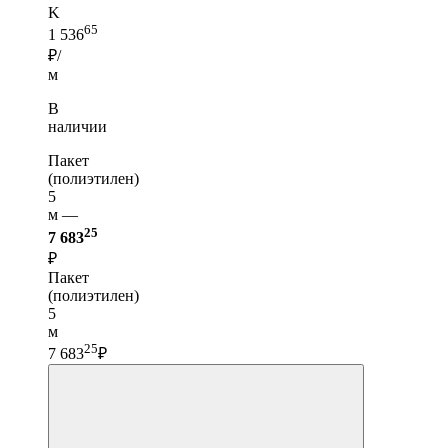
K
65
1 536
₽/
м
В
наличии
Пакет
(полиэтилен)
5
м —
25
7 683
₽
Пакет
(полиэтилен)
5
м
25
7 683
₽