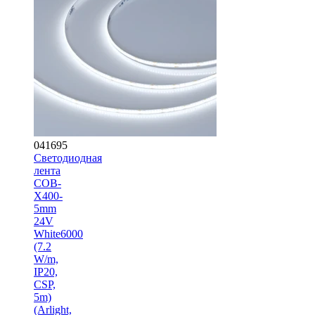
041695
Светодиодная
лента
COB-
X400-
5mm
24V
White6000
(7.2
W/m,
IP20,
CSP,
5m)
(Arlight,