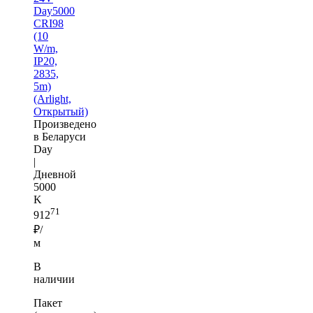
Day5000
CRI98
(10
W/m,
IP20,
2835,
5m)
(Arlight,
Открытый)
Произведено
в Беларуси
Day
|
Дневной
5000
K
71
912
₽/
м
В
наличии
Пакет