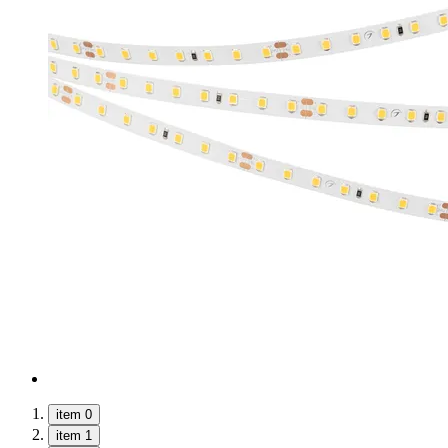
item 0
item 1