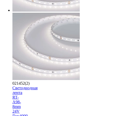
021452(2)
Светодиодная
лента
RT-
A98-
8mm
24V
Day4000