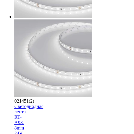
021451(2)
Светодиодная
лента
RT-
A98-
8mm
24V