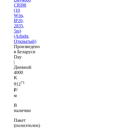
CRI98
(10
W/m,
IP20,
2835,
5m)
(Arlight,
Открытый)
Произведено
в Беларуси
Day
|
Дневной
4000
K
71
912
₽/
м
В
наличии
Пакет
(полиэтилен)