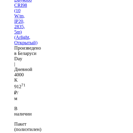
CRI98
(10
W/m,
IP20,
2835,
5m)
(Arlight,
Открытый)
Произведено
в Беларуси
Day
|
Дневной
4000
K
71
912
₽/
м
В
наличии
Пакет
(полиэтилен)