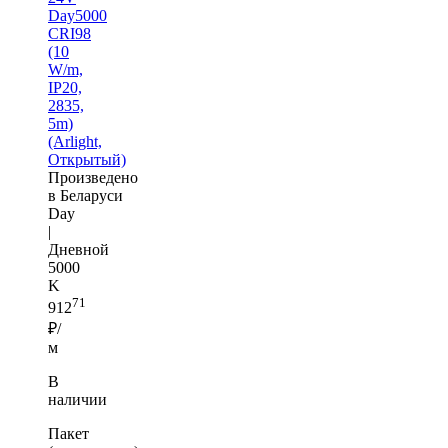
Day5000
CRI98
(10
W/m,
IP20,
2835,
5m)
(Arlight,
Открытый)
Произведено
в Беларуси
Day
|
Дневной
5000
K
71
912
₽/
м
В
наличии
Пакет