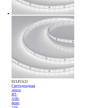
021451(2)
Светодиодная
лента
RT-
A98-
8mm
24V