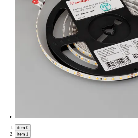
item 0
item 1