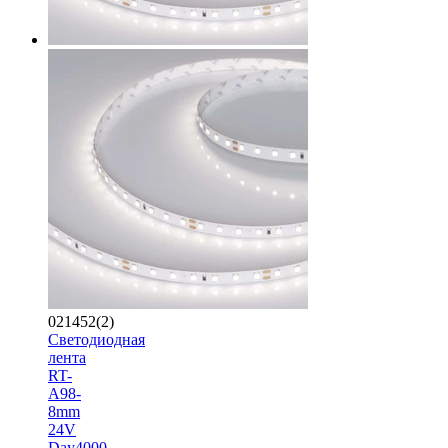
021452(2)
Светодиодная
лента
RT-
A98-
8mm
24V
Day4000