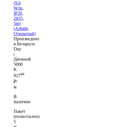
(9.6
W/m,
IP20,
2835,
5m)
(Arlight,
Открытый)
Произведено
в Беларуси
Day
|
Дневной
5000
K
68
927
₽/
м
В
наличии
Пакет
(полиэтилен)
5
м —