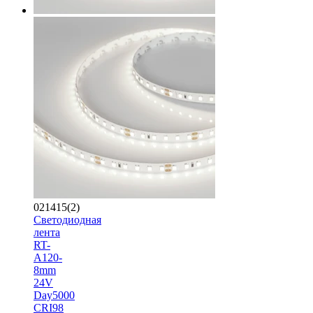
021415(2)
Светодиодная
лента
RT-
A120-
8mm
24V
Day5000
CRI98