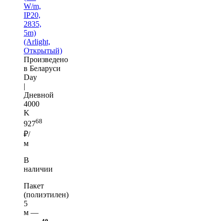
W/m,
IP20,
2835,
5m)
(Arlight,
Открытый)
Произведено
в Беларуси
Day
|
Дневной
4000
K
68
927
₽/
м
В
наличии
Пакет
(полиэтилен)
5
м —
40