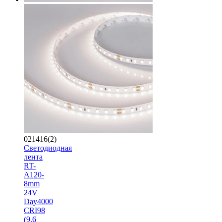
021416(2)
Светодиодная
лента
RT-
A120-
8mm
24V
Day4000
CRI98
(9.6