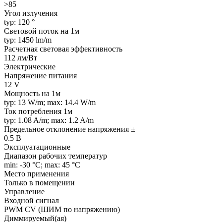
>85
Угол излучения
typ: 120 °
Световой поток на 1м
typ: 1450 lm/m
Расчетная световая эффективность
112 лм/Вт
Электрические
Напряжение питания
12 V
Мощность на 1м
typ: 13 W/m; max: 14.4 W/m
Ток потребления 1м
typ: 1.08 A/m; max: 1.2 A/m
Предельное отклонение напряжения ±
0.5 В
Эксплуатационные
Диапазон рабочих температур
min: -30 °C; max: 45 °C
Место применения
Только в помещении
Управление
Входной сигнал
PWM СV (ШИМ по напряжению)
Диммируемый(ая)