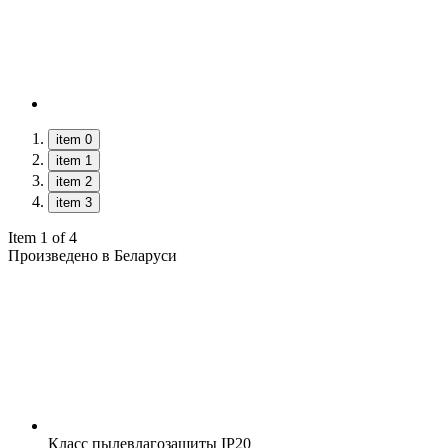
item 0
item 1
item 2
item 3
Item 1 of 4
Произведено в Беларуси
Класс пылевлагозащиты
IP20