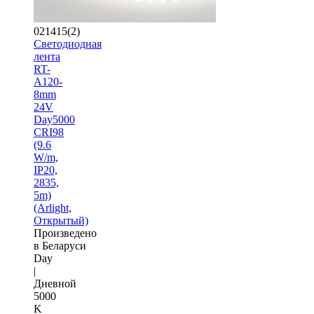
021415(2)
Светодиодная
лента
RT-
A120-
8mm
24V
Day5000
CRI98
(9.6
W/m,
IP20,
2835,
5m)
(Arlight,
Открытый)
Произведено
в Беларуси
Day
|
Дневной
5000
K