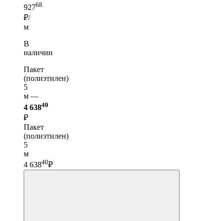
68
927
₽/
м
В
наличии
Пакет
(полиэтилен)
5
м —
40
4 638
₽
Пакет
(полиэтилен)
5
м
40
4 638
₽