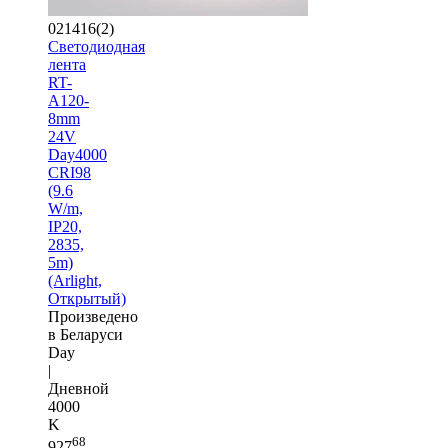
021416(2)
Светодиодная
лента
RT-
A120-
8mm
24V
Day4000
CRI98
(9.6
W/m,
IP20,
2835,
5m)
(Arlight,
Открытый)
Произведено
в Беларуси
Day
|
Дневной
4000
K
68
927