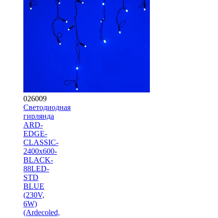
026009
Светодиодная
гирлянда
ARD-
EDGE-
CLASSIC-
2400x600-
BLACK-
88LED-
STD
BLUE
(230V,
6W)
(Ardecoled,