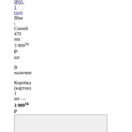
IP65,
1
год)
Blue
|
Синий
470
nm
56
3 909
₽/
шт
В
наличии
Коробка
(картон)
1
шт —
56
3 909
₽