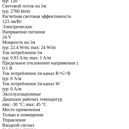
typ: 120 °
Световой поток на 1м
typ: 2760 lm/m
Расчетная световая эффективность
123 лм/Вт
Электрические
Напряжение питания
24 V
Мощность на 1м
typ: 22.4 W/m; max: 24 W/m
Ток потребления 1м
typ: 0.93 A/m; max: 1 A/m
Предельное отклонение напряжения ±
0.1 В
Ток потребления 1м канал R=G=B
typ: 0 А/м
Ток потребления 1м канал W
typ: 0 А/м
Эксплуатационные
Диапазон рабочих температур
min: -30 °C; max: 45 °C
Место применения
Только в помещении
Управление
Входной сигнал