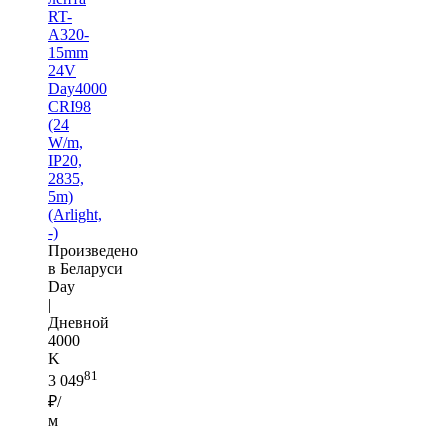
RT-
A320-
15mm
24V
Day4000
CRI98
(24
W/m,
IP20,
2835,
5m)
(Arlight,
-)
Произведено
в Беларуси
Day
|
Дневной
4000
K
81
3 049
₽/
м