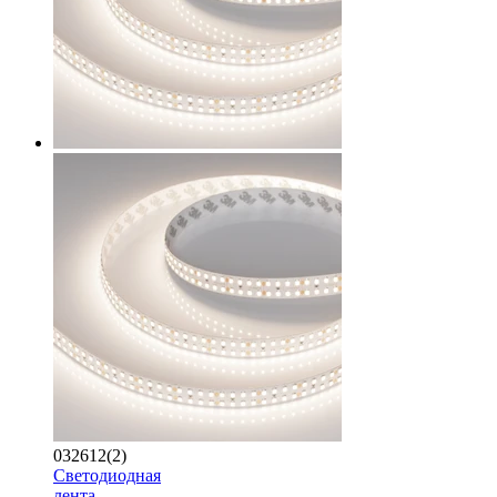
032612(2)
Светодиодная
лента