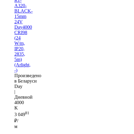
RT-
A320-
BLACK-
15mm
24V
Day4000
CRI98
(24
W/m,
IP20,
2835,
5m)
(Arlight,
-)
Произведено
в Беларуси
Day
|
Дневной
4000
K
81
3 049
₽/
м