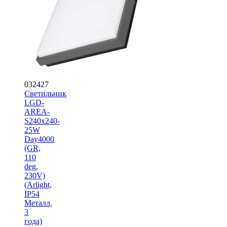
032427
Светильник
LGD-
AREA-
S240x240-
25W
Day4000
(GR,
110
deg,
230V)
(Arlight,
IP54
Металл,
3
года)