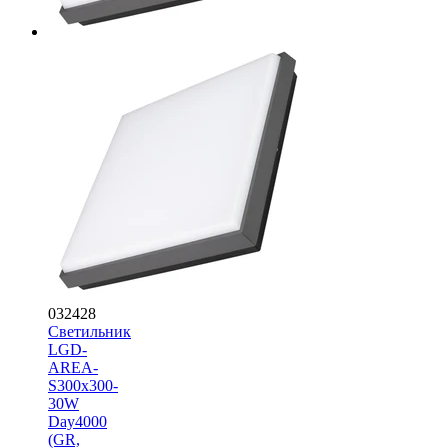
032428
Светильник
LGD-
AREA-
S300x300-
30W
Day4000
(GR,