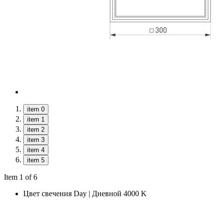
item 0
item 1
item 2
item 3
item 4
item 5
Item 1 of 6
Цвет свечения
Day | Дневной 4000 K