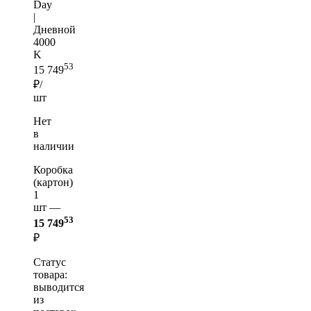
Day
|
Дневной
4000
K
53
15 749
₽/
шт
Нет
в
наличии
Коробка
(картон)
1
шт —
53
15 749
₽
Статус
товара:
выводится
из