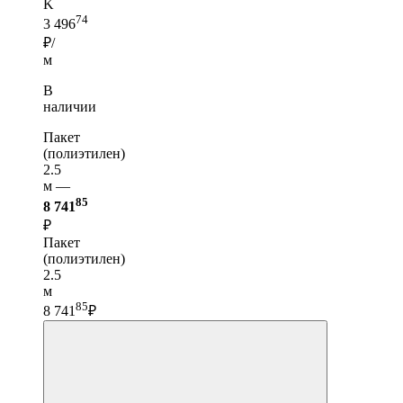
K
74
3 496
₽/
м
В
наличии
Пакет
(полиэтилен)
2.5
м —
85
8 741
₽
Пакет
(полиэтилен)
2.5
м
85
8 741
₽