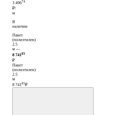
74
3 496
₽/
м
В
наличии
Пакет
(полиэтилен)
2.5
м —
85
8 741
₽
Пакет
(полиэтилен)
2.5
м
85
8 741
₽