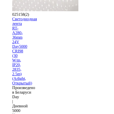
025158(2)
Светодиодная
лента
RT-
A280-
36mm
24V
Day5000
CRI98
(30
W/m,
IP20,
2835,
2.5m)
(Arlight,
Открытый)
Произведено
в Беларуси
Day
|
Дневной
5000