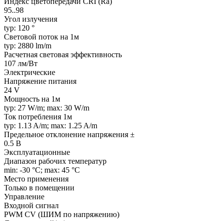
Индекс цветопередачи CRI (Ra)
95..98
Угол излучения
typ: 120 °
Световой поток на 1м
typ: 2880 lm/m
Расчетная световая эффективность
107 лм/Вт
Электрические
Напряжение питания
24 V
Мощность на 1м
typ: 27 W/m; max: 30 W/m
Ток потребления 1м
typ: 1.13 A/m; max: 1.25 A/m
Предельное отклонение напряжения ±
0.5 В
Эксплуатационные
Диапазон рабочих температур
min: -30 °C; max: 45 °C
Место применения
Только в помещении
Управление
Входной сигнал
PWM СV (ШИМ по напряжению)