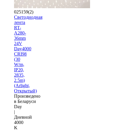
025159(2)
Светодиодная
лента
RT-
A280-
36mm
24V
Day4000
CRI98
(30
W/m,
IP20,
2835,
2.5m)
(Arlight,
Открытый)
Произведено
в Беларуси
Day
|
Дневной
4000
K