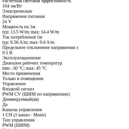
Расчетная световая эффективность
104 лм/Вт
Электрические
Напряжение питания
24 V
Мощность на 1м
typ: 13.5 W/m; max: 14.4 W/m
Ток потребления 1м
typ: 0.56 A/m; max: 0.6 A/m
Предельное отклонение напряжения ±
0.5 В
Эксплуатационные
Диапазон рабочих температур
min: -30 °C; max: 45 °C
Место применения
Только в помещении
Управление
Входной сигнал
PWM СV (ШИМ по напряжению)
Диммируемый(ая)
Да
Каналы управления
1 CH (1 канал - Mono)
Тип управления
PWM (ШИМ)