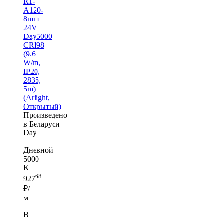
RT-
A120-
8mm
24V
Day5000
CRI98
(9.6
W/m,
IP20,
2835,
5m)
(Arlight,
Открытый)
Произведено
в Беларуси
Day
|
Дневной
5000
K
68
927
₽/
м
В