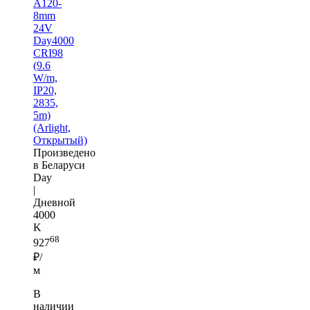
A120-
8mm
24V
Day4000
CRI98
(9.6
W/m,
IP20,
2835,
5m)
(Arlight,
Открытый)
Произведено
в Беларуси
Day
|
Дневной
4000
K
68
927
₽/
м
В
наличии