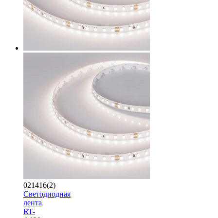
021416(2)
Светодиодная
лента
RT-