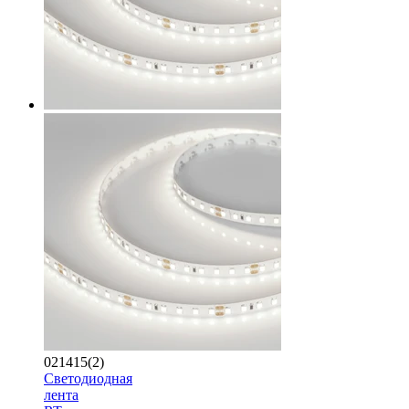
021415(2)
Светодиодная
лента