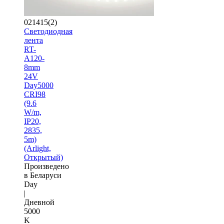
021415(2)
Светодиодная
лента
RT-
A120-
8mm
24V
Day5000
CRI98
(9.6
W/m,
IP20,
2835,
5m)
(Arlight,
Открытый)
Произведено
в Беларуси
Day
|
Дневной
5000
K