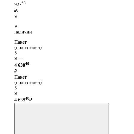
68
927
₽/
м
В
наличии
Пакет
(полиэтилен)
5
м —
40
4 638
₽
Пакет
(полиэтилен)
5
м
40
4 638
₽