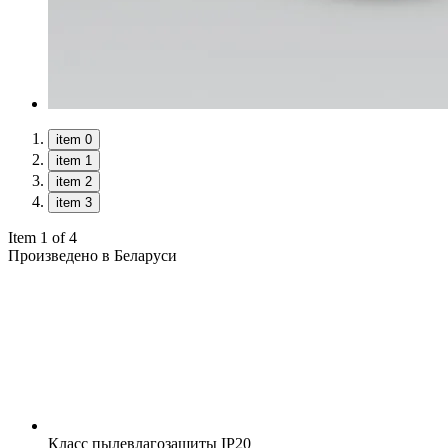
item 0
item 1
item 2
item 3
Item 1 of 4
Произведено в Беларуси
Класс пылевлагозащиты
IP20