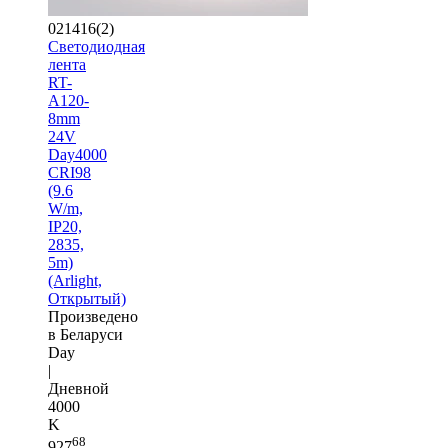
021416(2)
Светодиодная
лента
RT-
A120-
8mm
24V
Day4000
CRI98
(9.6
W/m,
IP20,
2835,
5m)
(Arlight,
Открытый)
Произведено
в Беларуси
Day
|
Дневной
4000
K
68
927