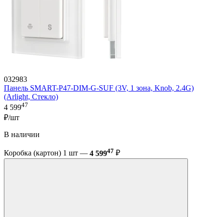
032983
Панель SMART-P47-DIM-G-SUF (3V, 1 зона, Knob, 2.4G)
(Arlight, Стекло)
47
4 599
₽/шт
В наличии
47
Коробка (картон) 1 шт —
4 599
₽