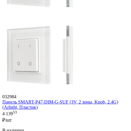
032984
Панель SMART-P47-DIM-G-SUF (3V, 2 зоны, Knob, 2.4G)
(Arlight, Пластик)
53
4 139
₽/шт
В наличии