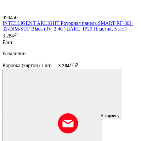
050450
INTELLIGENT ARLIGHT Роторная панель SMART-RF-801-
32-DIM-SUF Black (3V, 2.4G) (IARL, IP20 Пластик, 5 лет)
27
3 284
₽/шт
В наличии
27
Коробка (картон) 1 шт —
3 284
₽
В корзину