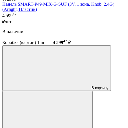
Панель SMART-P49-MIX-G-SUF (3V, 1 зона, Knob, 2.4G)
(Arlight, Пластик)
47
4 599
₽/шт
В наличии
47
Коробка (картон) 1 шт —
4 599
₽
В корзину