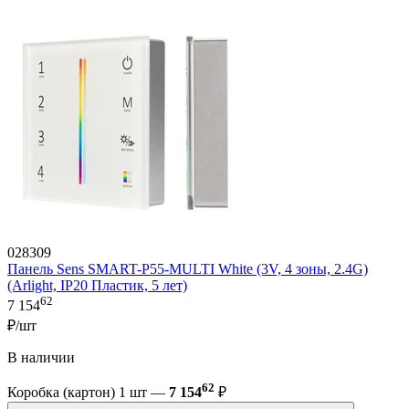
028309
Панель Sens SMART-P55-MULTI White (3V, 4 зоны, 2.4G)
(Arlight, IP20 Пластик, 5 лет)
62
7 154
₽/шт
В наличии
62
Коробка (картон) 1 шт —
7 154
₽