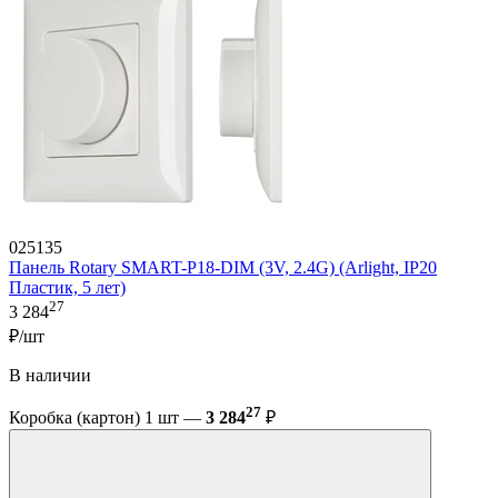
025135
Панель Rotary SMART-P18-DIM (3V, 2.4G) (Arlight, IP20
Пластик, 5 лет)
27
3 284
₽/шт
В наличии
27
Коробка (картон) 1 шт —
3 284
₽