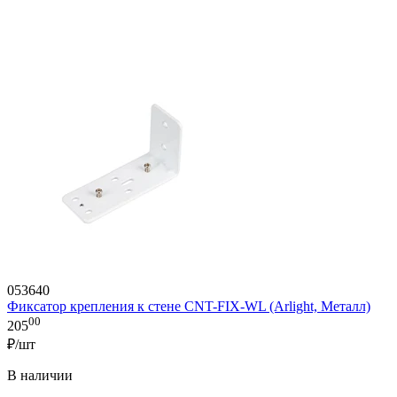
053640
Фиксатор крепления к стене CNT-FIX-WL (Arlight, Металл)
00
205
₽/шт
В наличии