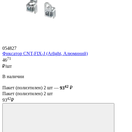
054827
Фиксатор CNT-FIX-J (Arlight, Алюминий)
71
46
₽/шт
В наличии
42
Пакет (полиэтилен) 2 шт —
93
₽
Пакет (полиэтилен) 2 шт
42
93
₽