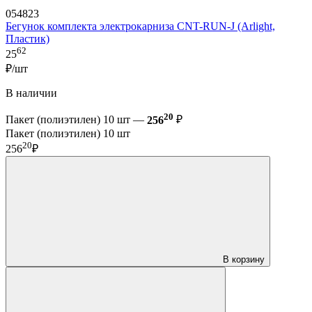
054823
Бегунок комплекта электрокарниза CNT-RUN-J (Arlight,
Пластик)
62
25
₽/шт
В наличии
20
Пакет (полиэтилен) 10 шт —
256
₽
Пакет (полиэтилен) 10 шт
20
256
₽
В корзину