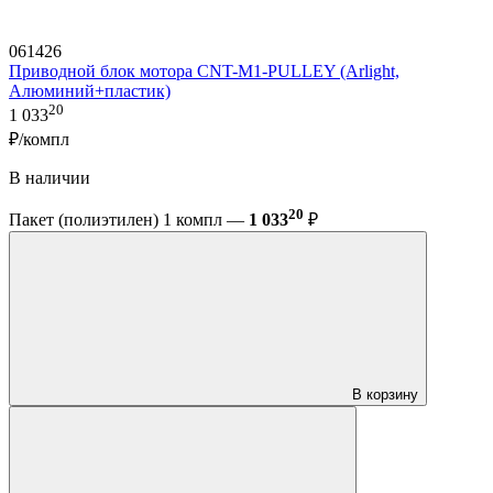
061426
Приводной блок мотора CNT-M1-PULLEY (Arlight,
Алюминий+пластик)
20
1 033
₽/компл
В наличии
20
Пакет (полиэтилен) 1 компл —
1 033
₽
В корзину